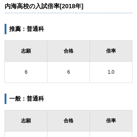
内海高校の入試倍率[2018年]
推薦：普通科
志願
合格
倍率
6
6
1.0
一般：普通科
志願
合格
倍率