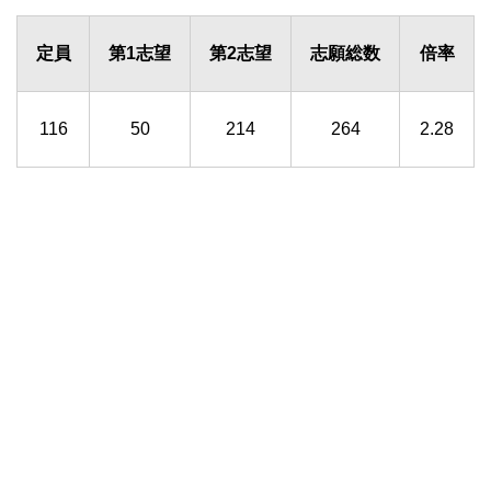
定員
第1志望
第2志望
志願総数
倍率
116
50
214
264
2.28