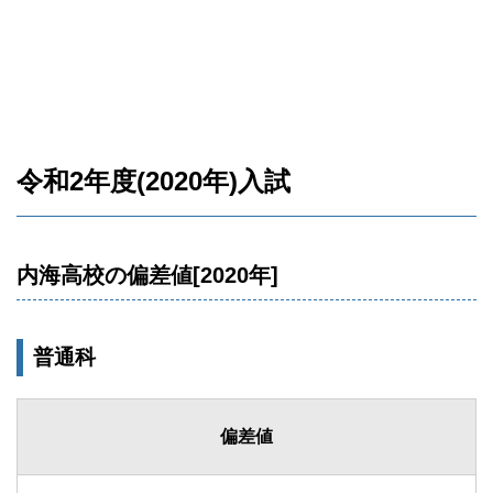
令和2年度(2020年)入試
内海高校の偏差値[2020年]
普通科
偏差値