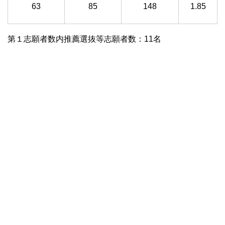
63
85
148
1.85
第１志願者数内推薦選抜等志願者数：11名