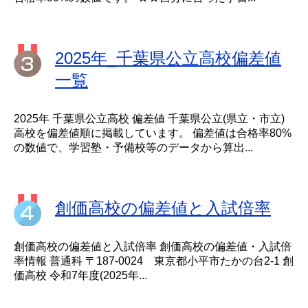
2025年_千葉県公立高校偏差値
一覧
2025年 千葉県公立高校 偏差値 千葉県公立(県立・市立)
高校を偏差値順に掲載しています。 偏差値は合格率80%
の数値で、学習塾・予備校等のデータから算出...
創価高校の偏差値と入試倍率
創価高校の偏差値と入試倍率 創価高校の偏差値・入試倍
率情報 普通科 〒187-0024 東京都小平市たかの台2-1 創
価高校 令和7年度(2025年...