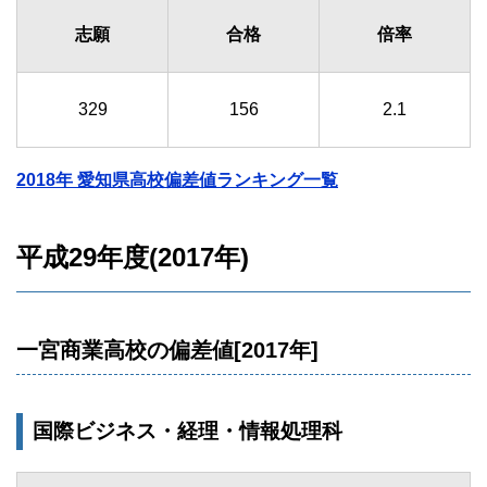
志願
合格
倍率
329
156
2.1
2018年 愛知県高校偏差値ランキング一覧
平成29年度(2017年)
一宮商業高校の偏差値[2017年]
国際ビジネス・経理・情報処理科