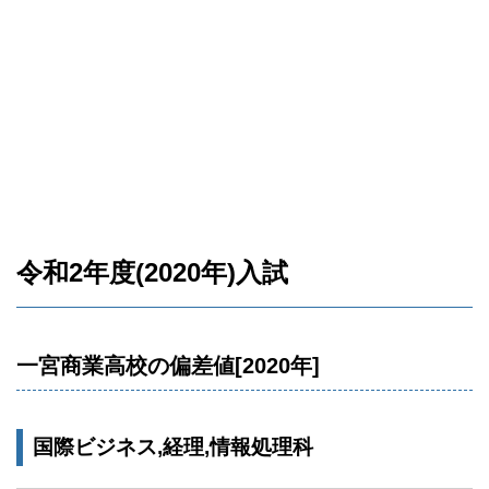
令和2年度(2020年)入試
一宮商業高校の偏差値[2020年]
国際ビジネス,経理,情報処理科