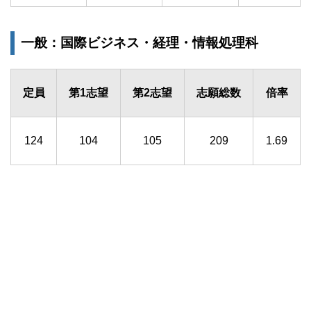
一般：国際ビジネス・経理・情報処理科
定員
第1志望
第2志望
志願総数
倍率
124
104
105
209
1.69