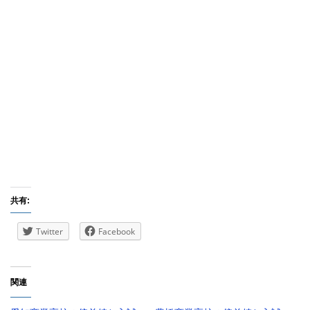
共有:
Twitter
Facebook
関連