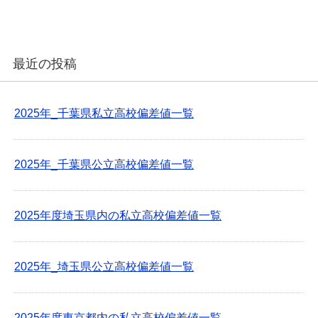
最近の投稿
2025年_千葉県私立高校偏差値一覧
2025年_千葉県公立高校偏差値一覧
2025年度埼玉県内の私立高校偏差値一覧
2025年_埼玉県公立高校偏差値一覧
2025年度東京都内の私立高校偏差値一覧