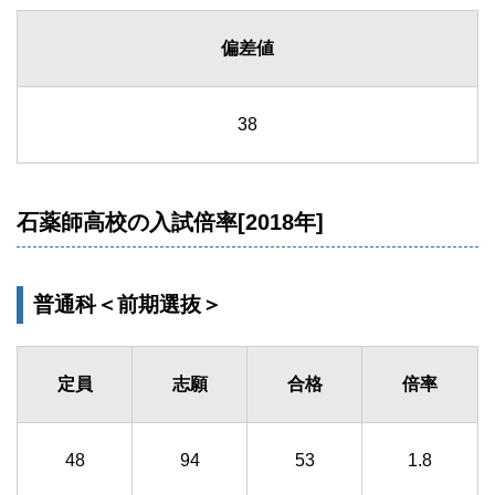
偏差値
38
石薬師高校の入試倍率[2018年]
普通科＜前期選抜＞
定員
志願
合格
倍率
48
94
53
1.8