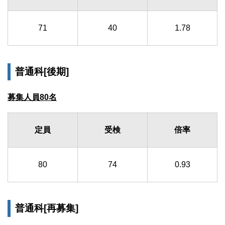
71
40
1.78
普通科[後期]
募集人員80名
定員
受検
倍率
80
74
0.93
普通科[再募集]