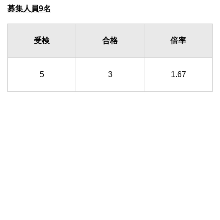
募集人員9名
受検
合格
倍率
5
3
1.67