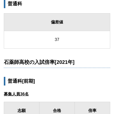
普通科
偏差値
37
石薬師高校の入試倍率[2021年]
普通科[前期]
募集人員36名
志願
合格
倍率