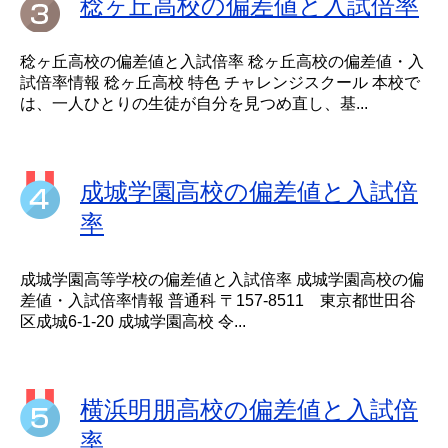
稔ヶ丘高校の偏差値と入試倍率
稔ヶ丘高校の偏差値と入試倍率 稔ヶ丘高校の偏差値・入
試倍率情報 稔ヶ丘高校 特色 チャレンジスクール 本校で
は、一人ひとりの生徒が自分を見つめ直し、基...
成城学園高校の偏差値と入試倍
率
成城学園高等学校の偏差値と入試倍率 成城学園高校の偏
差値・入試倍率情報 普通科 〒157-8511 東京都世田谷
区成城6-1-20 成城学園高校 令...
横浜明朋高校の偏差値と入試倍
率