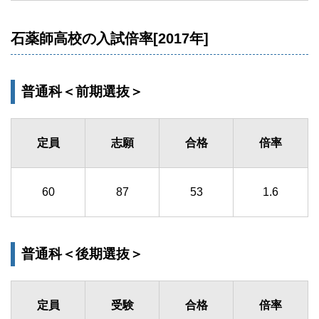
石薬師高校の入試倍率[2017年]
普通科＜前期選抜＞
定員
志願
合格
倍率
60
87
53
1.6
普通科＜後期選抜＞
定員
受験
合格
倍率