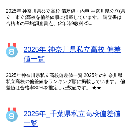
2025年 神奈川県公立高校 偏差値・内申 神奈川県公立(県
立・市立)高校を偏差値順に掲載しています。 調査書は
合格者の平均調査書点、(2年時9教科×5...
2025年 神奈川県私立高校 偏差
値一覧
2025年神奈川県私立高校偏差値一覧 2025年の神奈川県
私立高校の偏差値をランキング順に掲載しています。 偏
差値は合格率80%を推定した数値です。 ★★...
2025年_千葉県私立高校偏差値
一覧