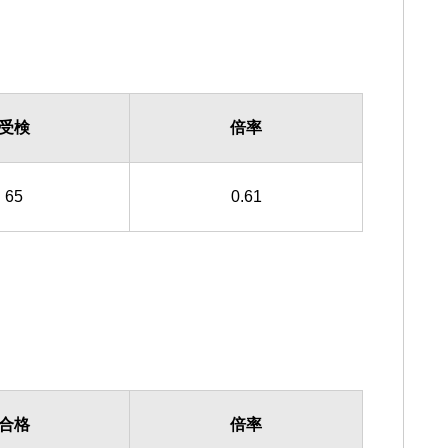
受検
倍率
65
0.61
合格
倍率