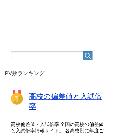
PV数ランキング
高校の偏差値と入試倍
率
高校偏差値・入試倍率 全国の高校の偏差値
と入試倍率情報サイト。 各高校別に年度ご