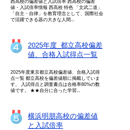
西高校の偏差値と入試倍率 西高校の偏差
値・入試倍率情報 西高校 特色 「文武二道」
「自主・自律」を教育理念として、国際社会
で活躍できる器の大きな人間...
2025年度_都立高校偏差
値、合格入試得点一覧
2025年度東京都立高校偏差値、合格入試得
点一覧 都立高校を偏差値順に掲載していま
す。 入試得点と調査書点は合格率80%の数
値です。 ★★自分に合った学習...
横浜明朋高校の偏差値
と入試倍率