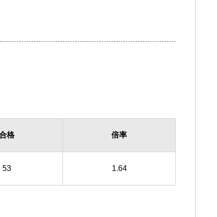
合格
倍率
53
1.64