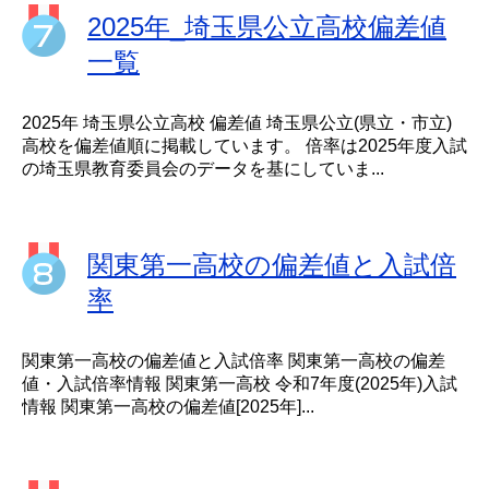
2025年_埼玉県公立高校偏差値
一覧
2025年 埼玉県公立高校 偏差値 埼玉県公立(県立・市立)
高校を偏差値順に掲載しています。 倍率は2025年度入試
の埼玉県教育委員会のデータを基にしていま...
関東第一高校の偏差値と入試倍
率
関東第一高校の偏差値と入試倍率 関東第一高校の偏差
値・入試倍率情報 関東第一高校 令和7年度(2025年)入試
情報 関東第一高校の偏差値[2025年]...