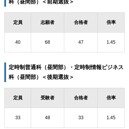
科（昼間部）＜前期選抜＞
定員
志願者
合格者
倍率
40
68
47
1.45
定時制普通科（昼間部）・定時制情報ビジネス
科（昼間部）＜後期選抜＞
定員
受験者
合格者
倍率
33
48
33
1.45