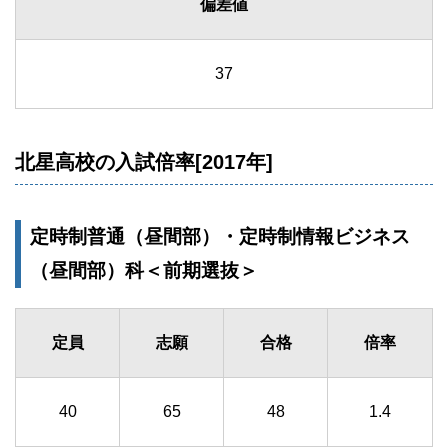
偏差値
37
北星高校の入試倍率[2017年]
定時制普通（昼間部）・定時制情報ビジネス
（昼間部）科＜前期選抜＞
定員
志願
合格
倍率
40
65
48
1.4