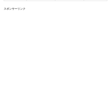
スポンサーリンク