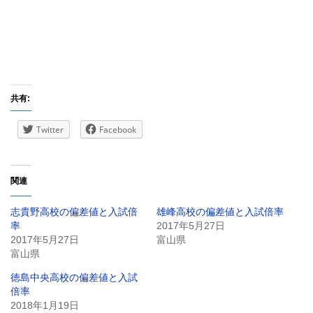
共有:
Twitter
Facebook
関連
志貴野高校の偏差値と入試倍
雄峰高校の偏差値と入試倍率
率
2017年5月27日
2017年5月27日
富山県
富山県
徳島中央高校の偏差値と入試
倍率
2018年1月19日