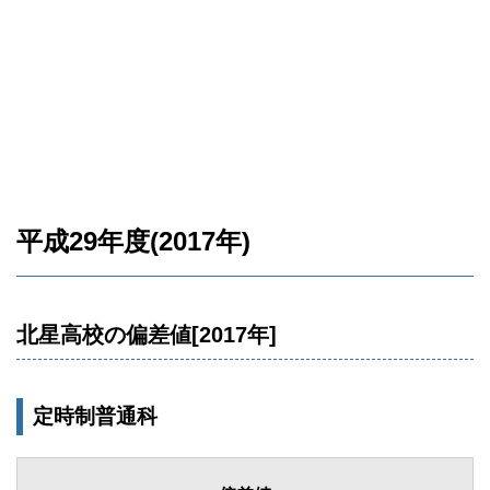
平成29年度(2017年)
北星高校の偏差値[2017年]
定時制普通科