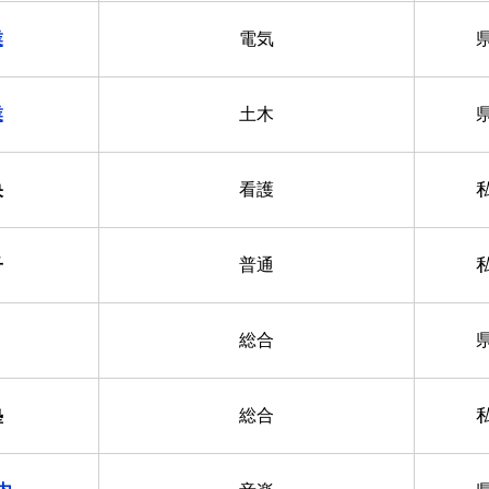
業
電気
業
土木
央
看護
子
普通
総合
塾
総合