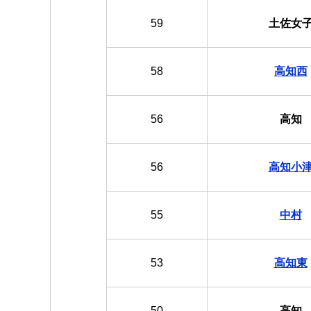
59
土佐女
58
高知西
56
高知
56
高知小
55
中村
53
高知東
50
高知