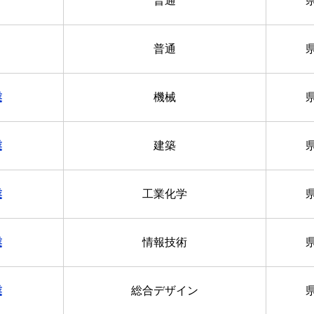
普通
普通
業
機械
業
建築
業
工業化学
業
情報技術
業
総合デザイン