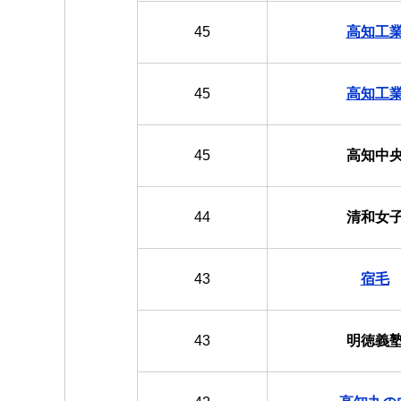
45
高知工
45
高知工
45
高知中
44
清和女
43
宿毛
43
明徳義