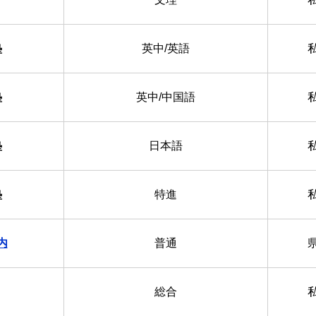
塾
英中/英語
塾
英中/中国語
塾
日本語
塾
特進
内
普通
総合