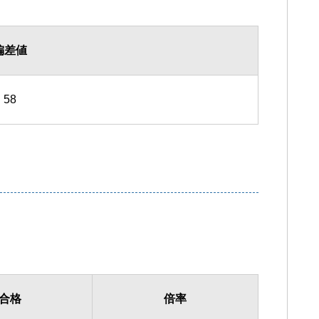
偏差値
58
合格
倍率