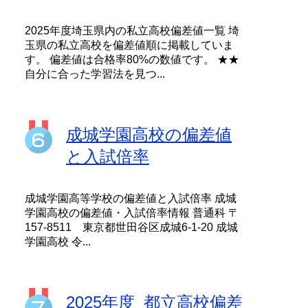
2025年度埼玉県内の私立高校偏差値一覧 埼
玉県の私立高校を偏差値順に掲載していま
す。 偏差値は合格率80%の数値です。 ★★
自分に合った学習法を見つ...
成城学園高校の偏差値
と入試倍率
成城学園高等学校の偏差値と入試倍率 成城
学園高校の偏差値・入試倍率情報 普通科 〒
157-8511 東京都世田谷区成城6-1-20 成城
学園高校 令...
2025年度_都立高校偏差