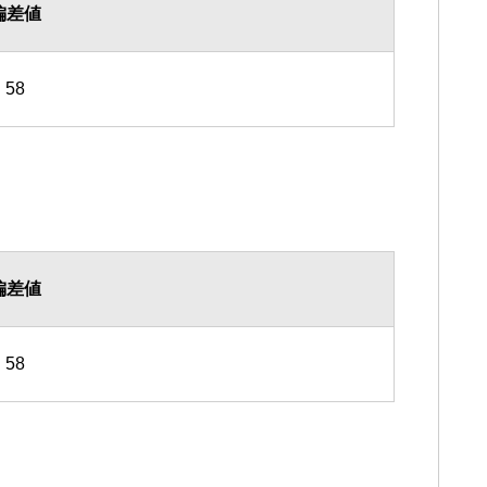
偏差値
58
偏差値
58