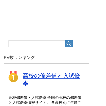
PV数ランキング
高校の偏差値と入試倍
率
高校偏差値・入試倍率 全国の高校の偏差値
と入試倍率情報サイト。 各高校別に年度ご