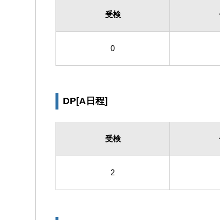
受検
0
DP[A日程]
受検
2