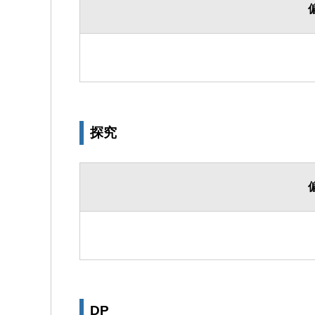
探究
DP