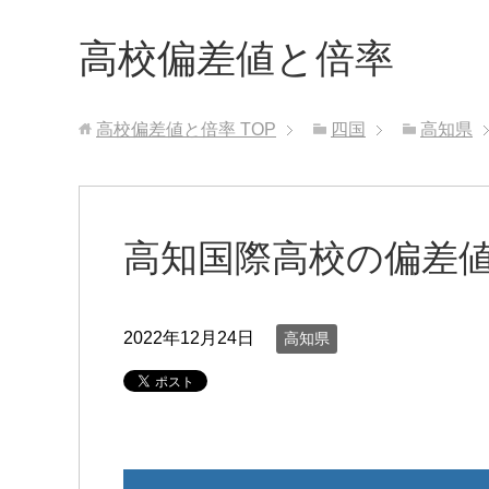
高校偏差値と倍率
高校偏差値と倍率
TOP
四国
高知県
高知国際高校の偏差
2022年12月24日
高知県