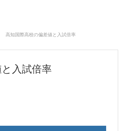
高知国際高校の偏差値と入試倍率
値と入試倍率