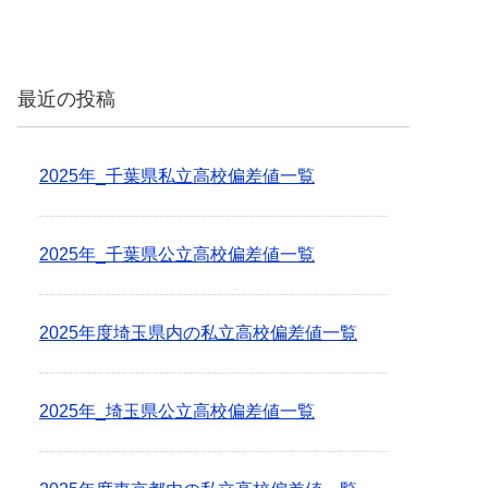
最近の投稿
2025年_千葉県私立高校偏差値一覧
2025年_千葉県公立高校偏差値一覧
2025年度埼玉県内の私立高校偏差値一覧
2025年_埼玉県公立高校偏差値一覧