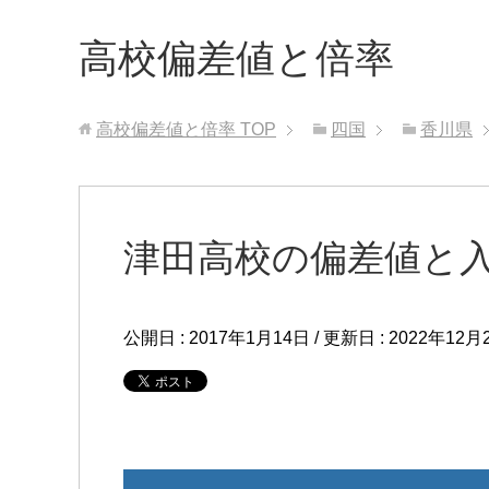
高校偏差値と倍率
高校偏差値と倍率
TOP
四国
香川県
津田高校の偏差値と
公開日 :
2017年1月14日
/ 更新日 :
2022年12月