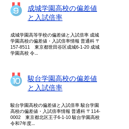
成城学園高校の偏差値
と入試倍率
成城学園高等学校の偏差値と入試倍率 成城
学園高校の偏差値・入試倍率情報 普通科 〒
157-8511 東京都世田谷区成城6-1-20 成城
学園高校 令...
駿台学園高校の偏差値
と入試倍率
駿台学園高校の偏差値と入試倍率 駿台学園
高校の偏差値・入試倍率情報 普通科 〒114-
0002 東京都北区王子6-1-10 駿台学園高校
令和7年度...