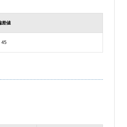
偏差値
45