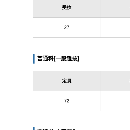
受検
27
普通科[一般選抜]
定員
72