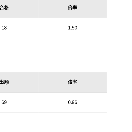
合格
倍率
18
1.50
出願
倍率
69
0.96