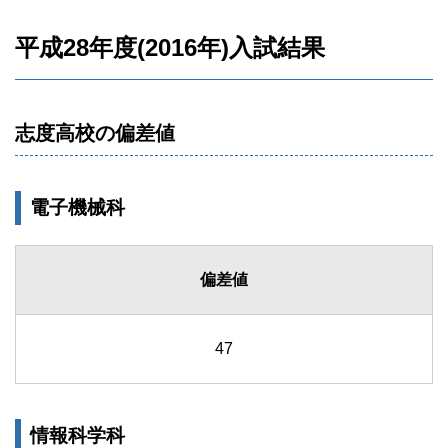
平成28年度(2016年)入試結果
志度高校の偏差値
電子機械科
偏差値
47
情報科学科