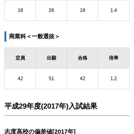
18
26
18
1.4
商業科＜一般選抜＞
定員
出願
合格
倍率
42
51
42
1.2
平成29年度(2017年)入試結果
志度高校の偏差値[2017年]