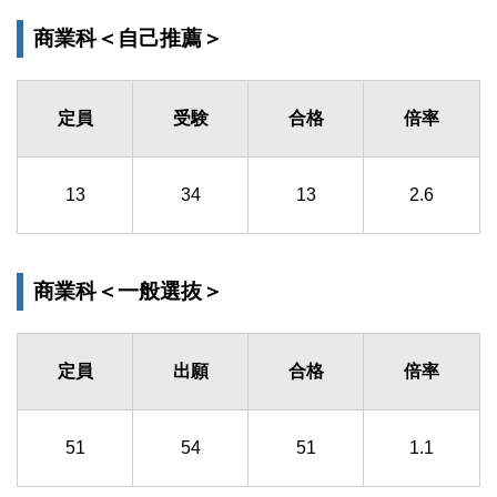
商業科＜自己推薦＞
定員
受験
合格
倍率
13
34
13
2.6
商業科＜一般選抜＞
定員
出願
合格
倍率
51
54
51
1.1