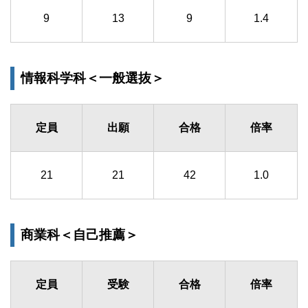
9
13
9
1.4
情報科学科＜一般選抜＞
定員
出願
合格
倍率
21
21
42
1.0
商業科＜自己推薦＞
定員
受験
合格
倍率