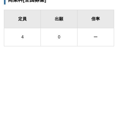
定員
出願
倍率
4
0
ー