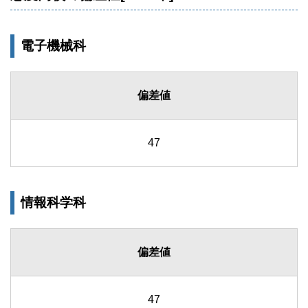
電子機械科
偏差値
47
情報科学科
偏差値
47