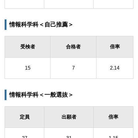
情報科学科＜自己推薦＞
受検者
合格者
倍率
15
7
2.14
情報科学科＜一般選抜＞
定員
出願者
倍率