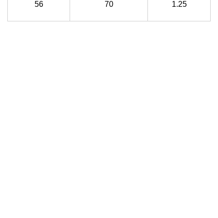
56
70
1.25