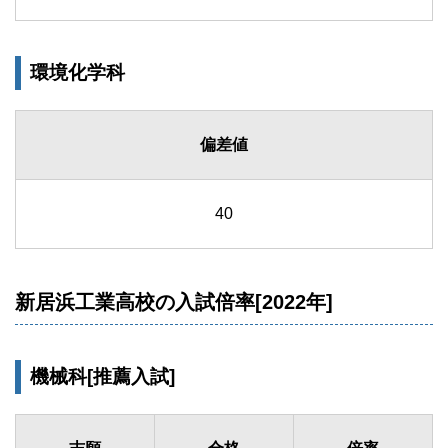
環境化学科
偏差値
40
新居浜工業高校の入試倍率[2022年]
機械科[推薦入試]