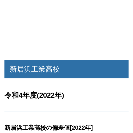
新居浜工業高校
令和4年度(2022年)
新居浜工業高校の偏差値[2022年]