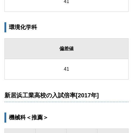
41
環境化学科
偏差値
41
新居浜工業高校の入試倍率[2017年]
機械科＜推薦＞