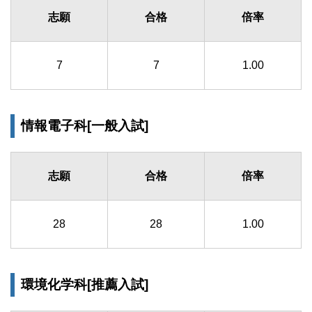
志願
合格
倍率
7
7
1.00
情報電子科[一般入試]
志願
合格
倍率
28
28
1.00
環境化学科[推薦入試]