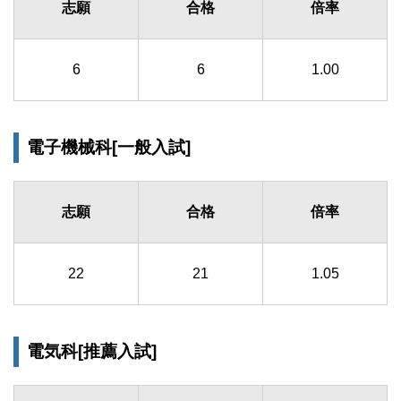
志願
合格
倍率
6
6
1.00
電子機械科[一般入試]
志願
合格
倍率
22
21
1.05
電気科[推薦入試]