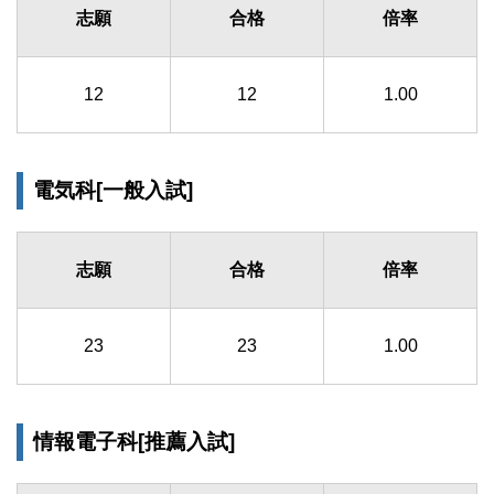
志願
合格
倍率
12
12
1.00
電気科[一般入試]
志願
合格
倍率
23
23
1.00
情報電子科[推薦入試]