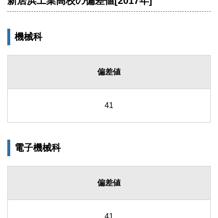
新居浜工業高校の偏差値[2017年]
機械科
偏差値
41
電子機械科
偏差値
41