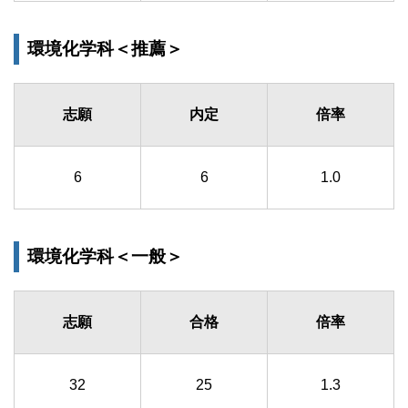
環境化学科＜推薦＞
志願
内定
倍率
6
6
1.0
環境化学科＜一般＞
志願
合格
倍率
32
25
1.3