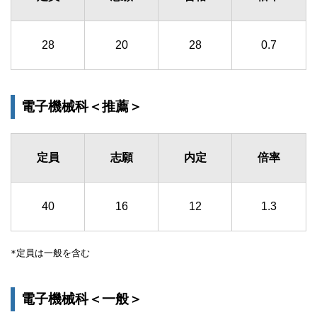
28
20
28
0.7
電子機械科＜推薦＞
定員
志願
内定
倍率
40
16
12
1.3
*定員は一般を含む
電子機械科＜一般＞