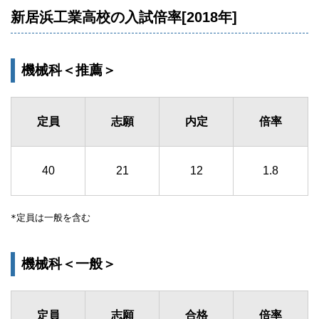
新居浜工業高校の入試倍率[2018年]
機械科＜推薦＞
定員
志願
内定
倍率
40
21
12
1.8
*定員は一般を含む
機械科＜一般＞
定員
志願
合格
倍率