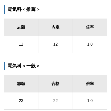
電気科＜推薦＞
志願
内定
倍率
12
12
1.0
電気科＜一般＞
志願
合格
倍率
23
22
1.0