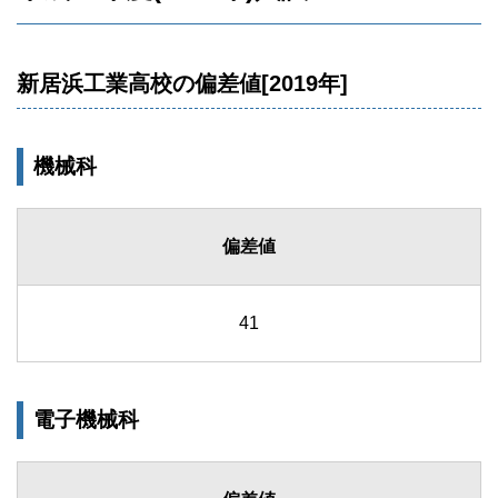
新居浜工業高校の偏差値[2019年]
機械科
偏差値
41
電子機械科