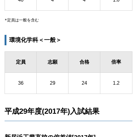
*定員は一般を含む
環境化学科＜一般＞
定員
志願
合格
倍率
36
29
24
1.2
平成29年度(2017年)入試結果