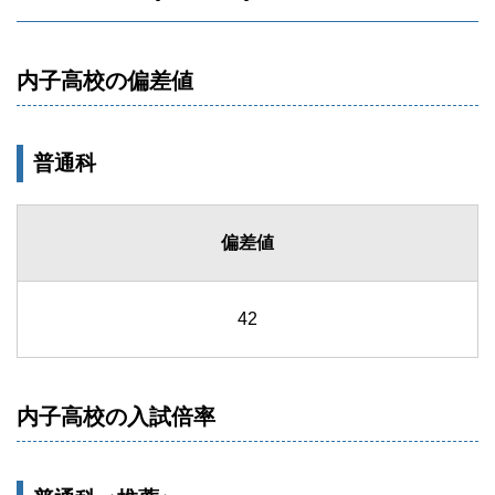
内子高校の偏差値
普通科
偏差値
42
内子高校の入試倍率