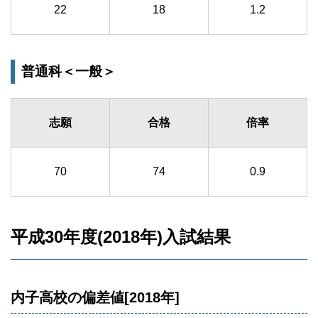
22
18
1.2
普通科＜一般＞
志願
合格
倍率
70
74
0.9
平成30年度(2018年)入試結果
内子高校の偏差値[2018年]