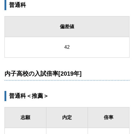
普通科
偏差値
42
内子高校の入試倍率[2019年]
普通科＜推薦＞
志願
内定
倍率