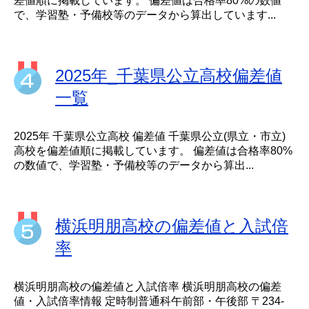
差値順に掲載しています。 偏差値は合格率80%の数値
で、学習塾・予備校等のデータから算出しています...
2025年_千葉県公立高校偏差値
一覧
2025年 千葉県公立高校 偏差値 千葉県公立(県立・市立)
高校を偏差値順に掲載しています。 偏差値は合格率80%
の数値で、学習塾・予備校等のデータから算出...
横浜明朋高校の偏差値と入試倍
率
横浜明朋高校の偏差値と入試倍率 横浜明朋高校の偏差
値・入試倍率情報 定時制普通科午前部・午後部 〒234-