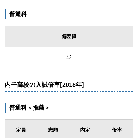
普通科
偏差値
42
内子高校の入試倍率[2018年]
普通科＜推薦＞
定員
志願
内定
倍率