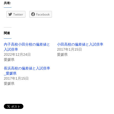
共有:
Twitter
Facebook
関連
内子高校小田分校の偏差値と
小田高校の偏差値と入試倍率
入試倍率
2017年1月15日
2022年12月24日
愛媛県
愛媛県
長浜高校の偏差値と入試倍率
_愛媛県
2017年1月15日
愛媛県