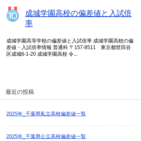
成城学園高校の偏差値と入試倍
率
成城学園高等学校の偏差値と入試倍率 成城学園高校の偏
差値・入試倍率情報 普通科 〒157-8511 東京都世田谷
区成城6-1-20 成城学園高校 令...
最近の投稿
2025年_千葉県私立高校偏差値一覧
2025年_千葉県公立高校偏差値一覧