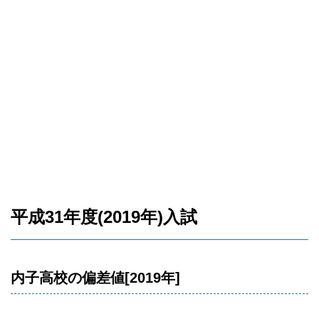
平成31年度(2019年)入試
内子高校の偏差値[2019年]