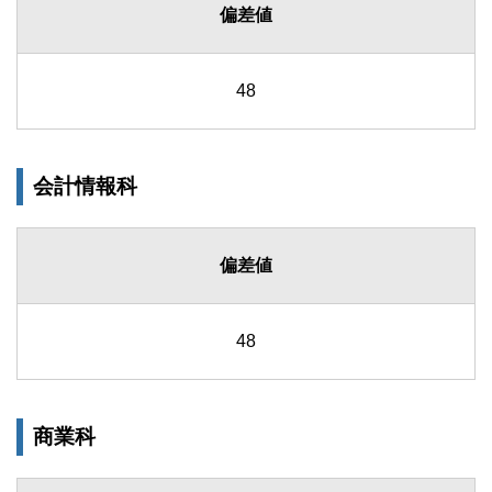
偏差値
48
会計情報科
偏差値
48
商業科