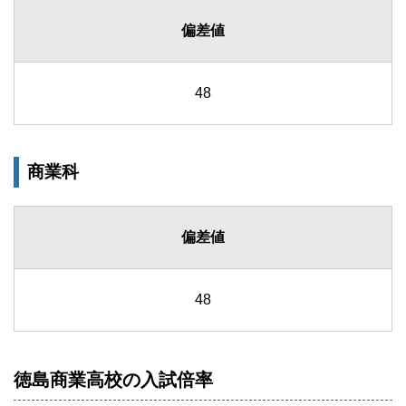
偏差値
48
商業科
偏差値
48
徳島商業高校の入試倍率