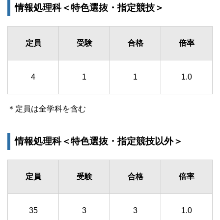
情報処理科＜特色選抜・指定競技＞
定員
受験
合格
倍率
4
1
1
1.0
＊定員は全学科を含む
情報処理科＜特色選抜・指定競技以外＞
定員
受験
合格
倍率
35
3
3
1.0