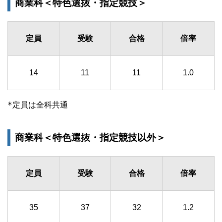
商業科＜特色選抜・指定競技＞
定員
受験
合格
倍率
14
11
11
1.0
*定員は全科共通
商業科＜特色選抜・指定競技以外＞
定員
受験
合格
倍率
35
37
32
1.2