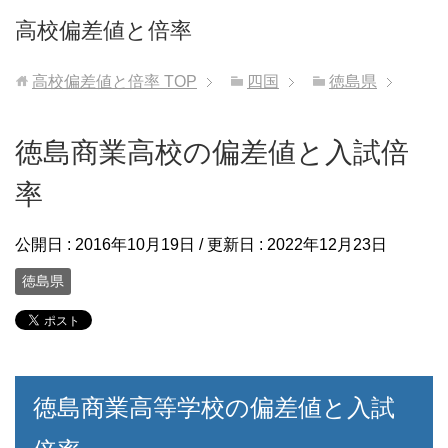
高校偏差値と倍率
高校偏差値と倍率
TOP
四国
徳島県
徳島商業高校の偏差値と入試倍
率
公開日 :
2016年10月19日
/ 更新日 :
2022年12月23日
徳島県
徳島商業高等学校の偏差値と入試