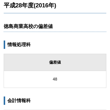
平成28年度(2016年)
徳島商業高校の偏差値
情報処理科
偏差値
48
会計情報科