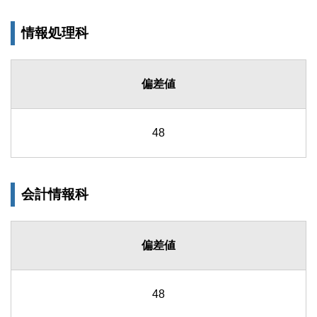
情報処理科
偏差値
48
会計情報科
偏差値
48