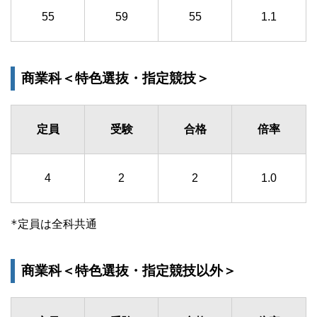
55
59
55
1.1
商業科＜特色選抜・指定競技＞
定員
受験
合格
倍率
4
2
2
1.0
*定員は全科共通
商業科＜特色選抜・指定競技以外＞