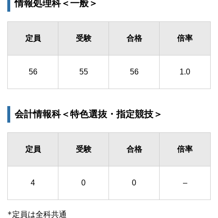
情報処理科＜一般＞
定員
受験
合格
倍率
56
55
56
1.0
会計情報科＜特色選抜・指定競技＞
定員
受験
合格
倍率
4
0
0
–
*定員は全科共通