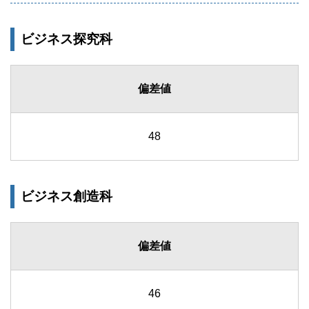
ビジネス探究科
偏差値
48
ビジネス創造科
偏差値
46