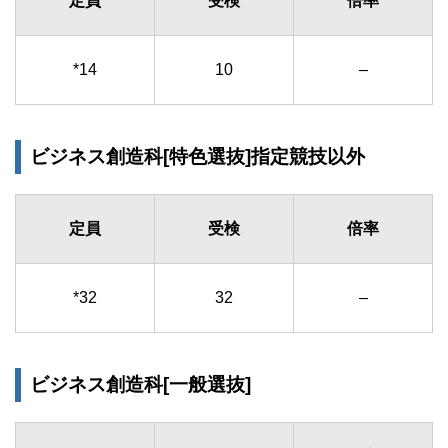
定員
受検
倍率
*14
10
–
ビジネス創造科[特色選抜]指定競技以外
定員
受検
倍率
*32
32
–
ビジネス創造科[一般選抜]