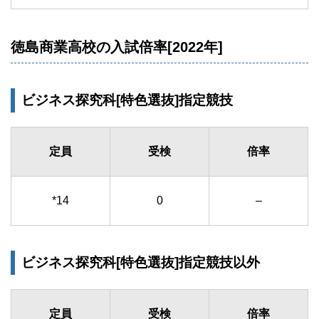
徳島商業高校の入試倍率[2022年]
ビジネス探究科[特色選抜]指定競技
定員
受検
倍率
*14
0
–
ビジネス探究科[特色選抜]指定競技以外
定員
受検
倍率