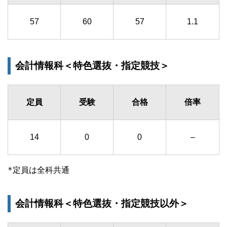
57
60
57
1.1
会計情報科＜特色選抜・指定競技＞
定員
受験
合格
倍率
14
0
0
–
*定員は全科共通
会計情報科＜特色選抜・指定競技以外＞