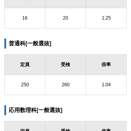
16
20
1.25
普通科[一般選抜]
定員
受検
倍率
250
260
1.04
応用数理科[一般選抜]