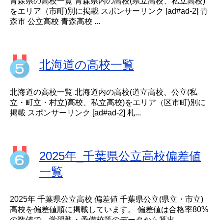
青森県の高校一覧 青森県内の高校(県立高校、私立高校)
をエリア（市町)別に掲載 スポンサーリンク [ad#ad-2] 青
森市 公立高校 青森高校 ...
北海道の高校一覧
北海道の高校一覧 北海道内の高校(道立高校、公立(私
立・町立・村立)高校、私立高校)をエリア（区市町)別に
掲載 スポンサーリンク [ad#ad-2] 札...
2025年_千葉県公立高校偏差値
一覧
2025年 千葉県公立高校 偏差値 千葉県公立(県立・市立)
高校を偏差値順に掲載しています。 偏差値は合格率80%
の数値で、学習塾・予備校等のデータから算出...