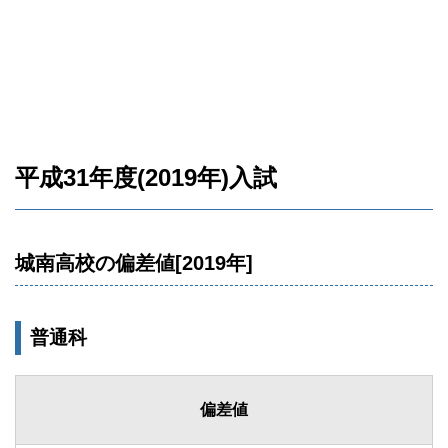
平成31年度(2019年)入試
城南高校の偏差値[2019年]
普通科
偏差値