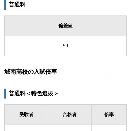
普通科
偏差値
59
城南高校の入試倍率
普通科＜特色選抜＞
受験者
合格者
倍率