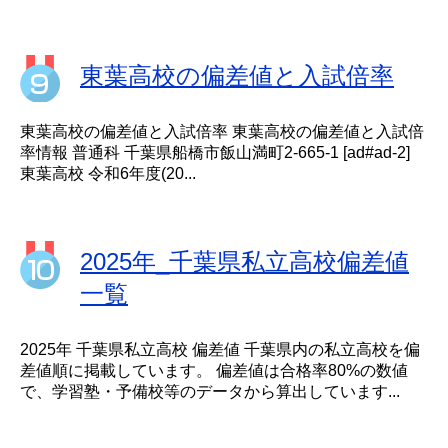
東葉高校の偏差値と入試倍率
東葉高校の偏差値と入試倍率 東葉高校の偏差値と入試倍
率情報 普通科 千葉県船橋市飯山満町2-665-1 [ad#ad-2]
東葉高校 令和6年度(20...
2025年_千葉県私立高校偏差値
一覧
2025年 千葉県私立高校 偏差値 千葉県内の私立高校を偏
差値順に掲載しています。 偏差値は合格率80%の数値
で、学習塾・予備校等のデータから算出しています...