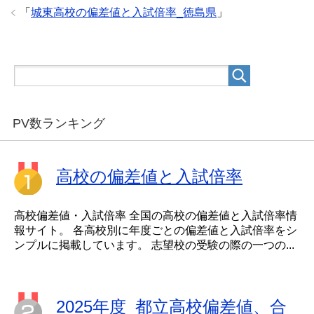
「
城東高校の偏差値と入試倍率_徳島県
」
PV数ランキング
高校の偏差値と入試倍率
高校偏差値・入試倍率 全国の高校の偏差値と入試倍率情
報サイト。 各高校別に年度ごとの偏差値と入試倍率をシ
ンプルに掲載しています。 志望校の受験の際の一つの...
2025年度_都立高校偏差値、合