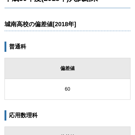
城南高校の偏差値[2018年]
普通科
偏差値
60
応用数理科