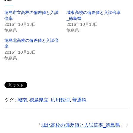
徳島市立高校の偏差値と入試
城東高校の偏差値と入試倍率
倍率
_徳島県
2016年10月18日
2016年10月18日
徳島県
徳島県
徳島北高校の偏差値と入試倍
率
2016年10月18日
徳島県
タグ :
城南
,
徳島県立
,
応用数理
,
普通科
「
城北高校の偏差値と入試倍率_徳島県
」