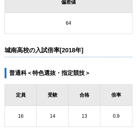
偏差値
64
城南高校の入試倍率[2018年]
普通科＜特色選抜・指定競技＞
定員
受験
合格
倍率
16
14
13
0.9