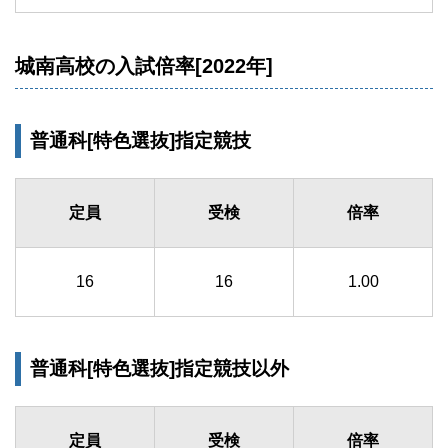
城南高校の入試倍率[2022年]
普通科[特色選抜]指定競技
定員
受検
倍率
16
16
1.00
普通科[特色選抜]指定競技以外
定員
受検
倍率