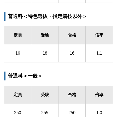
普通科＜特色選抜・指定競技以外＞
定員
受験
合格
倍率
16
18
16
1.1
普通科＜一般＞
定員
受験
合格
倍率
250
255
250
1.0