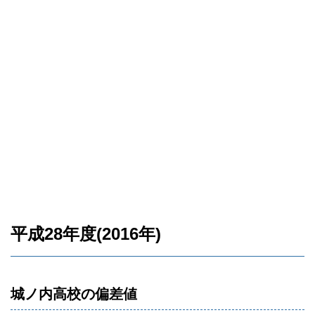
平成28年度(2016年)
城ノ内高校の偏差値