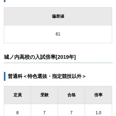
偏差値
61
城ノ内高校の入試倍率[2019年]
普通科＜特色選抜・指定競技以外＞
定員
受験
合格
倍率
8
7
7
1.0