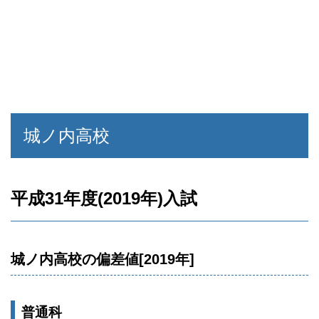
城ノ内高校
平成31年度(2019年)入試
城ノ内高校の偏差値[2019年]
普通科