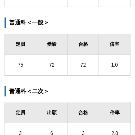
普通科＜一般＞
定員
受験
合格
倍率
75
72
72
1.0
普通科＜二次＞
定員
出願
合格
倍率
3
6
3
2.0