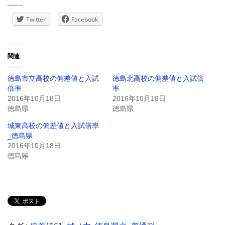
Twitter
Facebook
関連
徳島市立高校の偏差値と入試
徳島北高校の偏差値と入試倍
倍率
率
2016年10月18日
2016年10月18日
徳島県
徳島県
城東高校の偏差値と入試倍率
_徳島県
2016年10月18日
徳島県