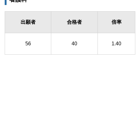
出願者
合格者
倍率
56
40
1.40