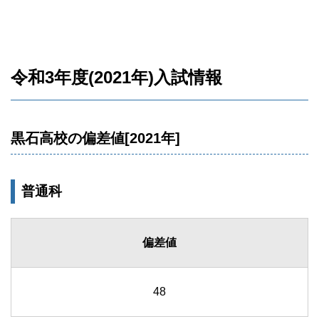
令和3年度(2021年)入試情報
黒石高校の偏差値[2021年]
普通科
偏差値
48