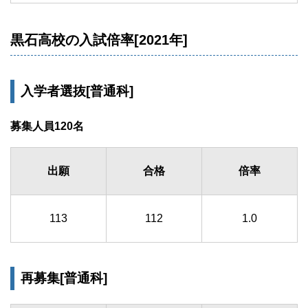
黒石高校の入試倍率[2021年]
入学者選抜[普通科]
募集人員120名
出願
合格
倍率
113
112
1.0
再募集[普通科]