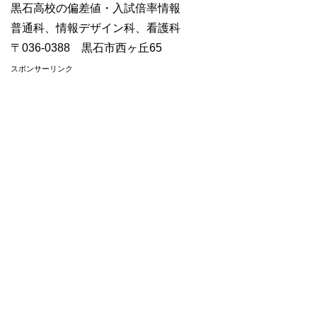
黒石高校の偏差値・入試倍率情報
普通科、情報デザイン科、看護科
〒036-0388 黒石市西ヶ丘65
スポンサーリンク