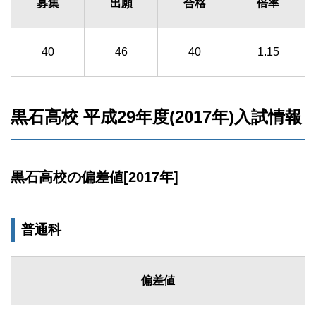
募集
出願
合格
倍率
40
46
40
1.15
黒石高校 平成29年度(2017年)入試情報
黒石高校の偏差値[2017年]
普通科
偏差値