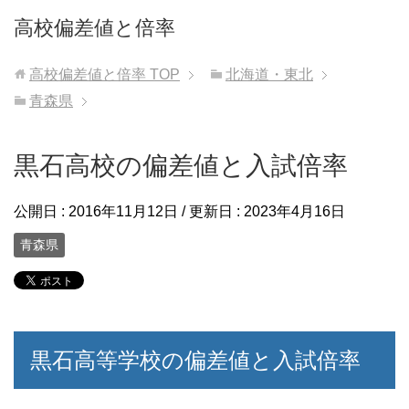
高校偏差値と倍率
高校偏差値と倍率
TOP
北海道・東北
青森県
黒石高校の偏差値と入試倍率
公開日 :
2016年11月12日
/ 更新日 :
2023年4月16日
青森県
黒石高等学校の偏差値と入試倍率