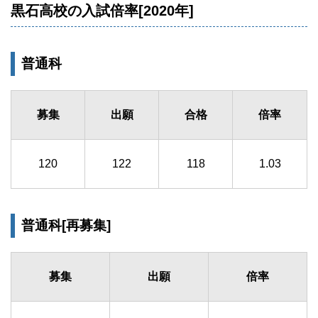
黒石高校の入試倍率[2020年]
普通科
募集
出願
合格
倍率
120
122
118
1.03
普通科[再募集]
募集
出願
倍率