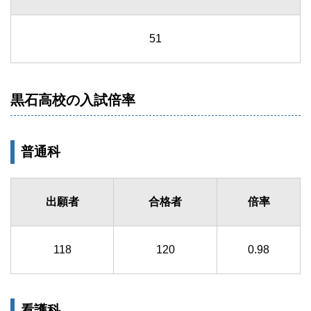
51
黒石高校の入試倍率
普通科
出願者
合格者
倍率
118
120
0.98
看護科