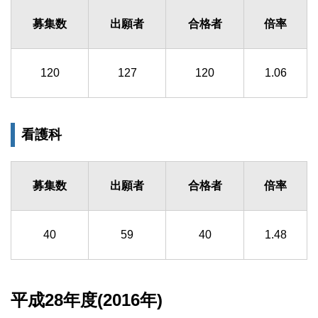
募集数
出願者
合格者
倍率
120
127
120
1.06
看護科
募集数
出願者
合格者
倍率
40
59
40
1.48
平成28年度(2016年)