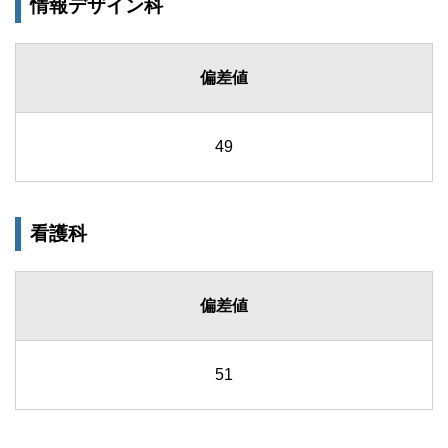
情報デザイン科
偏差値
49
看護科
偏差値
51