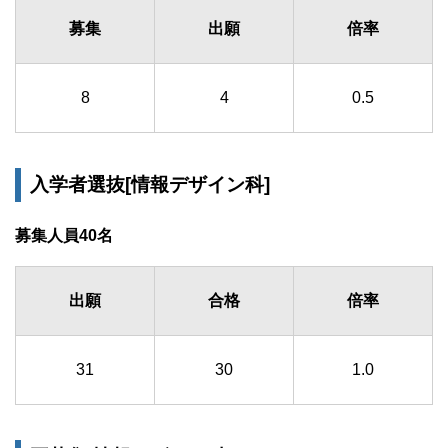
募集
出願
倍率
8
4
0.5
入学者選抜[情報デザイン科]
募集人員40名
出願
合格
倍率
31
30
1.0