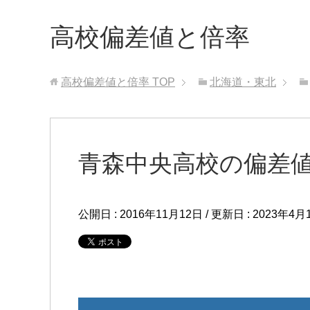
高校偏差値と倍率
高校偏差値と倍率
TOP
北海道・東北
青森中央高校の偏差
公開日 :
2016年11月12日
/ 更新日 :
2023年4月