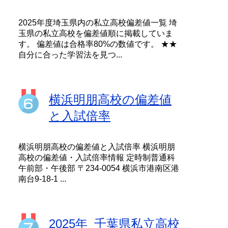
2025年度埼玉県内の私立高校偏差値一覧 埼
玉県の私立高校を偏差値順に掲載していま
す。 偏差値は合格率80%の数値です。 ★★
自分に合った学習法を見つ...
横浜明朋高校の偏差値
と入試倍率
横浜明朋高校の偏差値と入試倍率 横浜明朋
高校の偏差値・入試倍率情報 定時制普通科
午前部・午後部 〒234-0054 横浜市港南区港
南台9-18-1 ...
2025年_千葉県私立高校