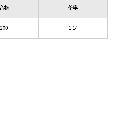
合格
倍率
200
1.14