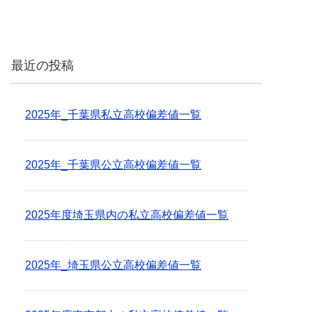
最近の投稿
2025年_千葉県私立高校偏差値一覧
2025年_千葉県公立高校偏差値一覧
2025年度埼玉県内の私立高校偏差値一覧
2025年_埼玉県公立高校偏差値一覧