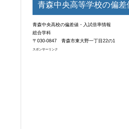
青森中央高等学校の偏差
青森中央高校の偏差値・入試倍率情報
総合学科
〒030-0847 青森市東大野一丁目22の1
スポンサーリンク