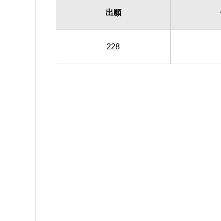
出願
228