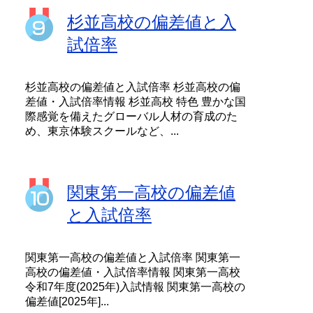
杉並高校の偏差値と入
試倍率
杉並高校の偏差値と入試倍率 杉並高校の偏
差値・入試倍率情報 杉並高校 特色 豊かな国
際感覚を備えたグローバル人材の育成のた
め、東京体験スクールなど、...
関東第一高校の偏差値
と入試倍率
関東第一高校の偏差値と入試倍率 関東第一
高校の偏差値・入試倍率情報 関東第一高校
令和7年度(2025年)入試情報 関東第一高校の
偏差値[2025年]...