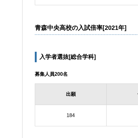
青森中央高校の入試倍率[2021年]
入学者選抜[総合学科]
募集人員200名
出願
184