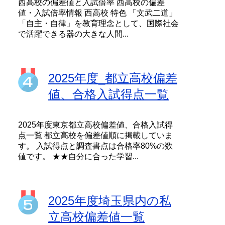
西高校の偏差値と入試倍率 西高校の偏差
値・入試倍率情報 西高校 特色 「文武二道」
「自主・自律」を教育理念として、国際社会
で活躍できる器の大きな人間...
2025年度_都立高校偏差
値、合格入試得点一覧
2025年度東京都立高校偏差値、合格入試得
点一覧 都立高校を偏差値順に掲載していま
す。 入試得点と調査書点は合格率80%の数
値です。 ★★自分に合った学習...
2025年度埼玉県内の私
立高校偏差値一覧