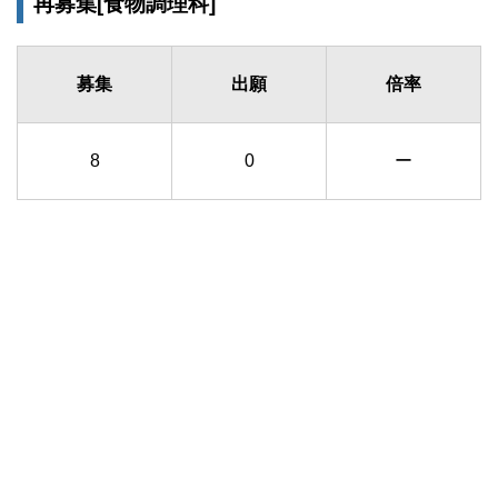
再募集[食物調理科]
募集
出願
倍率
8
0
ー