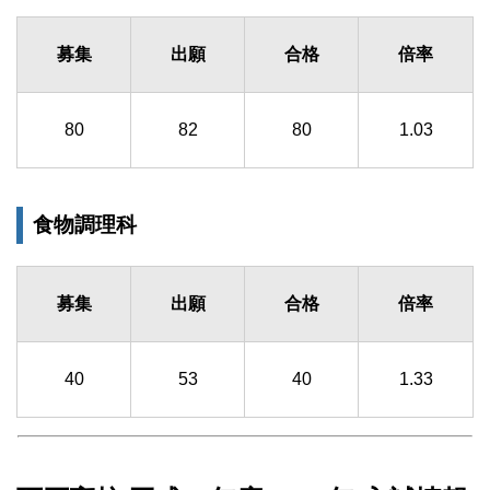
募集
出願
合格
倍率
80
82
80
1.03
食物調理科
募集
出願
合格
倍率
40
53
40
1.33