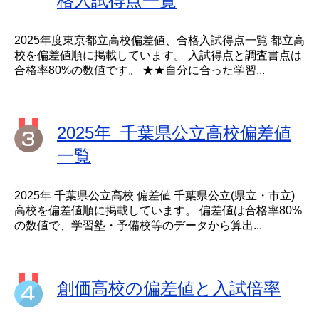
格入試得点一覧
2025年度東京都立高校偏差値、合格入試得点一覧 都立高
校を偏差値順に掲載しています。 入試得点と調査書点は
合格率80%の数値です。 ★★自分に合った学習...
2025年_千葉県公立高校偏差値
一覧
2025年 千葉県公立高校 偏差値 千葉県公立(県立・市立)
高校を偏差値順に掲載しています。 偏差値は合格率80%
の数値で、学習塾・予備校等のデータから算出...
創価高校の偏差値と入試倍率