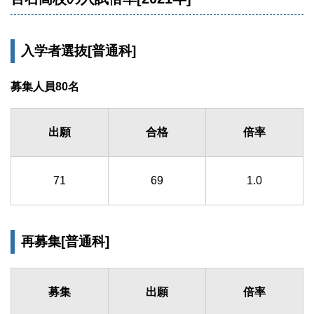
入学者選抜[普通科]
募集人員80名
出願
合格
倍率
71
69
1.0
再募集[普通科]
募集
出願
倍率