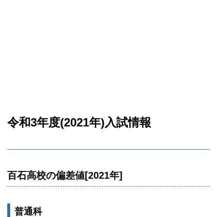
令和3年度(2021年)入試情報
百石高校の偏差値[2021年]
普通科