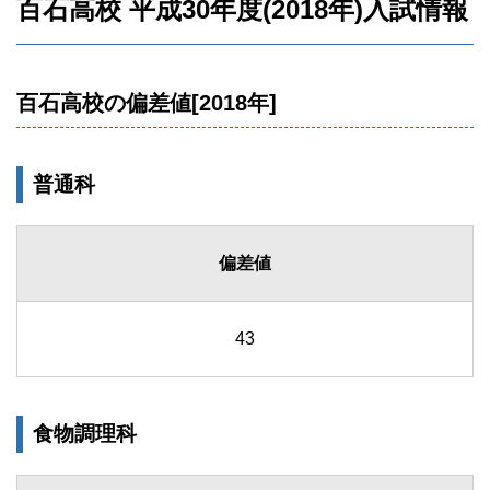
百石高校 平成30年度(2018年)入試情報
百石高校の偏差値[2018年]
普通科
偏差値
43
食物調理科