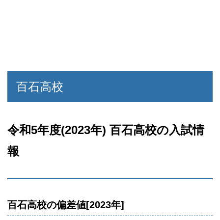
百石高校
令和5年度(2023年) 百石高校の入試情
報
百石高校の偏差値[2023年]