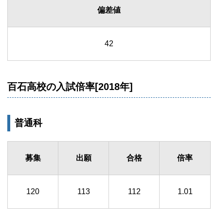
偏差値
42
百石高校の入試倍率[2018年]
普通科
募集
出願
合格
倍率
120
113
112
1.01