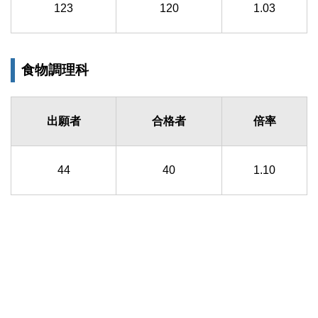
123
120
1.03
食物調理科
出願者
合格者
倍率
44
40
1.10