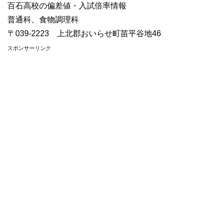
百石高校の偏差値・入試倍率情報
普通科、食物調理科
〒039-2223 上北郡おいらせ町苗平谷地46
スポンサーリンク