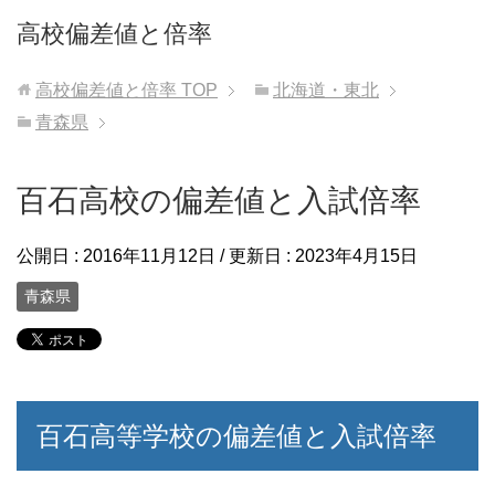
高校偏差値と倍率
高校偏差値と倍率
TOP
北海道・東北
青森県
百石高校の偏差値と入試倍率
公開日 :
2016年11月12日
/ 更新日 :
2023年4月15日
青森県
百石高等学校の偏差値と入試倍率