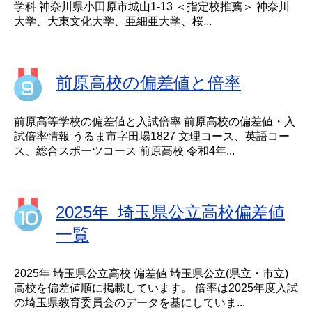
学科 神奈川県小田原市城山1-13 ＜指定校推薦＞ 神奈川
大学、大東文化大学、亜細亜大学、桜...
前原高校の偏差値と倍率
前原高等学校の偏差値と入試倍率 前原高校の偏差値・入
試倍率情報 うるま市字田場1827 文理コース、英語コー
ス、総合スポーツコース 前原高校 令和4年...
2025年_埼玉県公立高校偏差値
一覧
2025年 埼玉県公立高校 偏差値 埼玉県公立(県立・市立)
高校を偏差値順に掲載しています。 倍率は2025年度入試
の埼玉県教育委員会のデータを基にしていま...