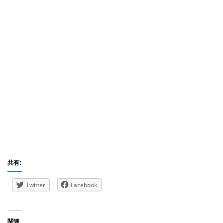
共有:
Twitter
Facebook
関連