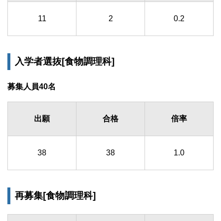
11
2
0.2
入学者選抜[食物調理科]
募集人員40名
出願
合格
倍率
38
38
1.0
再募集[食物調理科]