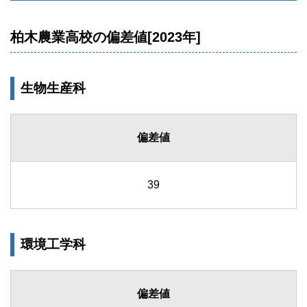
柏木農業高校の偏差値[2023年]
生物生産科
偏差値
39
環境工学科
偏差値