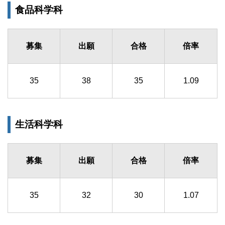
食品科学科
募集
出願
合格
倍率
35
38
35
1.09
生活科学科
募集
出願
合格
倍率
35
32
30
1.07