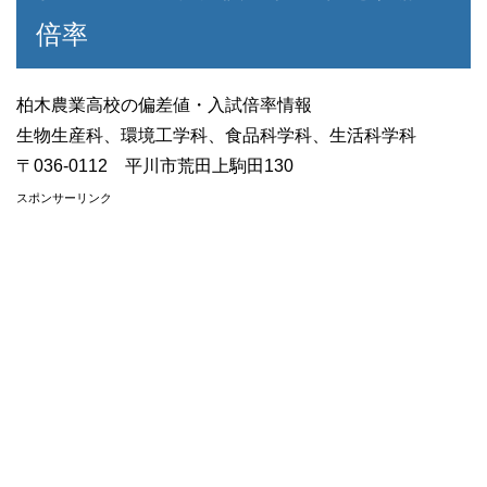
倍率
柏木農業高校の偏差値・入試倍率情報
生物生産科、環境工学科、食品科学科、生活科学科
〒036-0112 平川市荒田上駒田130
スポンサーリンク