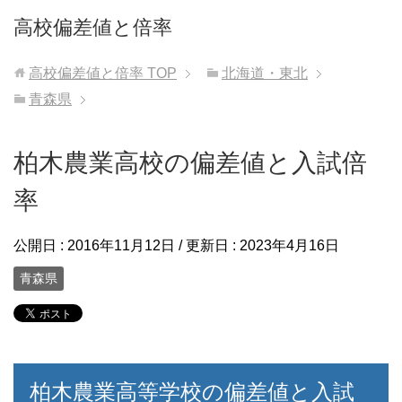
高校偏差値と倍率
高校偏差値と倍率
TOP
北海道・東北
青森県
柏木農業高校の偏差値と入試倍
率
公開日 :
2016年11月12日
/ 更新日 :
2023年4月16日
青森県
柏木農業高等学校の偏差値と入試