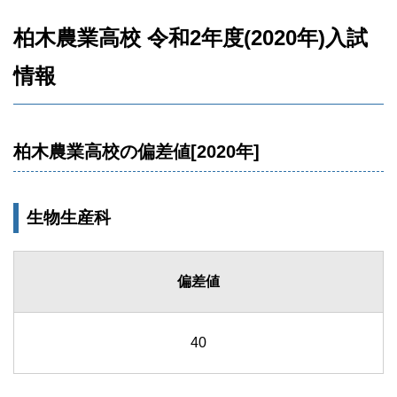
柏木農業高校 令和2年度(2020年)入試
情報
柏木農業高校の偏差値[2020年]
生物生産科
偏差値
40