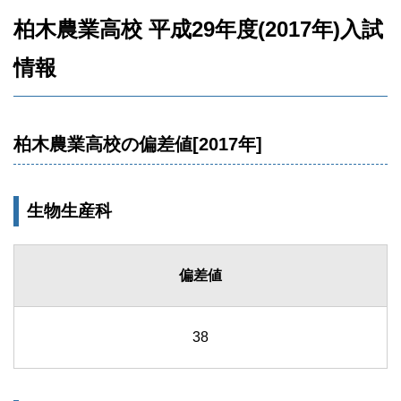
柏木農業高校 平成29年度(2017年)入試
情報
柏木農業高校の偏差値[2017年]
生物生産科
偏差値
38