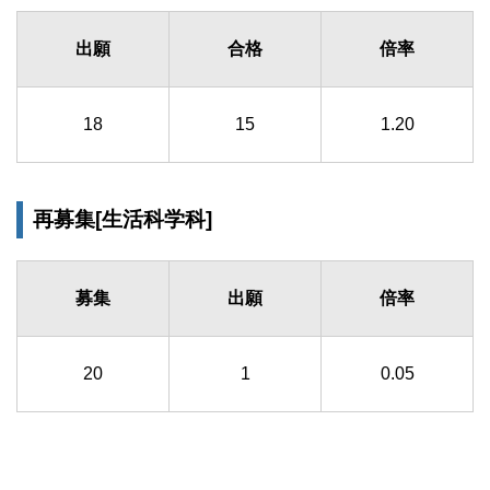
出願
合格
倍率
18
15
1.20
再募集[生活科学科]
募集
出願
倍率
20
1
0.05