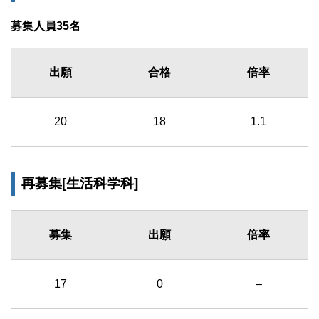
募集人員35名
出願
合格
倍率
20
18
1.1
再募集[生活科学科]
募集
出願
倍率
17
0
–