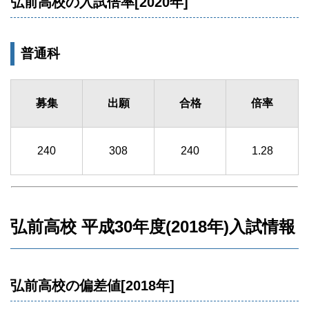
弘前高校の入試倍率[2020年]
普通科
募集
出願
合格
倍率
240
308
240
1.28
弘前高校 平成30年度(2018年)入試情報
弘前高校の偏差値[2018年]