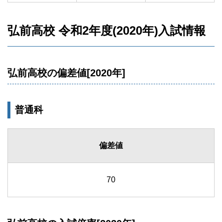
弘前高校 令和2年度(2020年)入試情報
弘前高校の偏差値[2020年]
普通科
偏差値
70