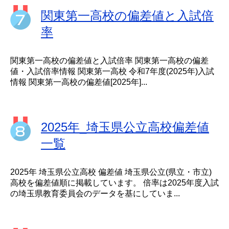
関東第一高校の偏差値と入試倍
率
関東第一高校の偏差値と入試倍率 関東第一高校の偏差
値・入試倍率情報 関東第一高校 令和7年度(2025年)入試
情報 関東第一高校の偏差値[2025年]...
2025年_埼玉県公立高校偏差値
一覧
2025年 埼玉県公立高校 偏差値 埼玉県公立(県立・市立)
高校を偏差値順に掲載しています。 倍率は2025年度入試
の埼玉県教育委員会のデータを基にしていま...