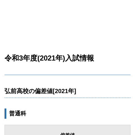
令和3年度(2021年)入試情報
弘前高校の偏差値[2021年]
普通科