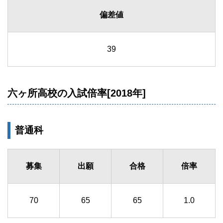
偏差値
39
六ヶ所高校の入試倍率[2018年]
普通科
募集
出願
合格
倍率
70
65
65
1.0