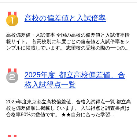
高校の偏差値と入試倍率
高校偏差値・入試倍率 全国の高校の偏差値と入試倍率情
報サイト。 各高校別に年度ごとの偏差値と入試倍率をシ
ンプルに掲載しています。 志望校の受験の際の一つの...
2025年度_都立高校偏差値、合
格入試得点一覧
2025年度東京都立高校偏差値、合格入試得点一覧 都立高
校を偏差値順に掲載しています。 入試得点と調査書点は
合格率80%の数値です。 ★★自分に合った学習...