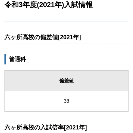
令和3年度(2021年)入試情報
六ヶ所高校の偏差値[2021年]
普通科
偏差値
38
六ヶ所高校の入試倍率[2021年]