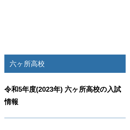
六ヶ所高校
令和5年度(2023年) 六ヶ所高校の入試
情報