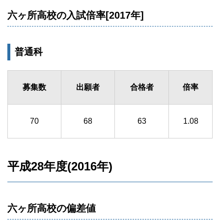
六ヶ所高校の入試倍率[2017年]
普通科
募集数
出願者
合格者
倍率
70
68
63
1.08
平成28年度(2016年)
六ヶ所高校の偏差値