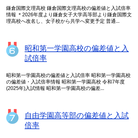
鎌倉国際文理高校 鎌倉国際文理高校の偏差値と入試倍率
情報 ＊2026年度より鎌倉女子大学高等部より鎌倉国際文
理高校へ改名し、女子校から共学へ変更予定 普通...
昭和第一学園高校の偏差値と入
試倍率
昭和第一学園高校の偏差値と入試倍率 昭和第一学園高校
の偏差値・入試倍率情報 昭和第一学園高校 令和7年度
(2025年)入試情報 昭和第一学園高校の偏差...
自由学園高等部の偏差値と入試
倍率