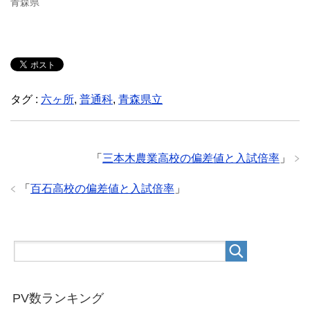
青森県
タグ :
六ヶ所
,
普通科
,
青森県立
「
三本木農業高校の偏差値と入試倍率
」
「
百石高校の偏差値と入試倍率
」
PV数ランキング