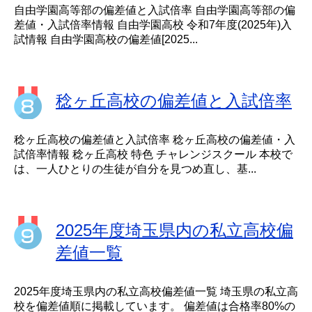
自由学園高等部の偏差値と入試倍率 自由学園高等部の偏
差値・入試倍率情報 自由学園高校 令和7年度(2025年)入
試情報 自由学園高校の偏差値[2025...
稔ヶ丘高校の偏差値と入試倍率
稔ヶ丘高校の偏差値と入試倍率 稔ヶ丘高校の偏差値・入
試倍率情報 稔ヶ丘高校 特色 チャレンジスクール 本校で
は、一人ひとりの生徒が自分を見つめ直し、基...
2025年度埼玉県内の私立高校偏
差値一覧
2025年度埼玉県内の私立高校偏差値一覧 埼玉県の私立高
校を偏差値順に掲載しています。 偏差値は合格率80%の