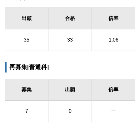
出願
合格
倍率
35
33
1.06
再募集[普通科]
募集
出願
倍率
7
0
ー