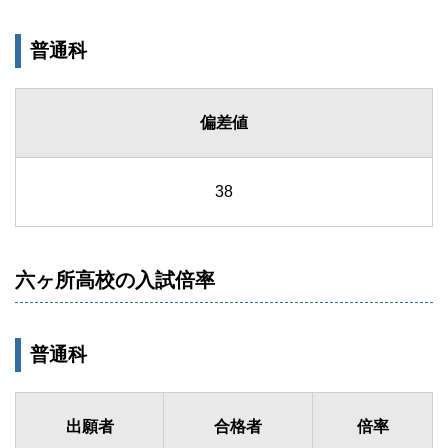
普通科
偏差値
38
六ヶ所高校の入試倍率
普通科
出願者
合格者
倍率