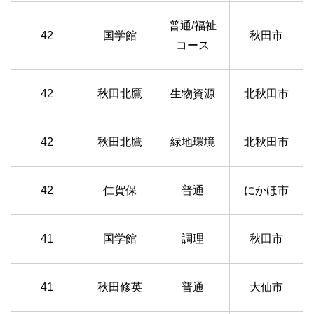
普通/福祉
42
国学館
秋田市
コース
42
秋田北鷹
生物資源
北秋田市
42
秋田北鷹
緑地環境
北秋田市
42
仁賀保
普通
にかほ市
41
国学館
調理
秋田市
41
秋田修英
普通
大仙市