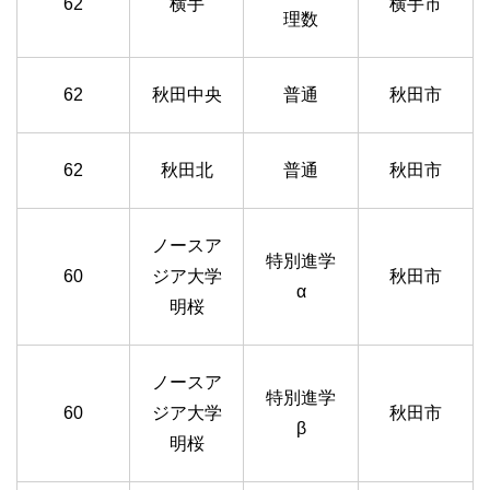
62
横手
横手市
理数
62
秋田中央
普通
秋田市
62
秋田北
普通
秋田市
ノースア
特別進学
60
ジア大学
秋田市
α
明桜
ノースア
特別進学
60
ジア大学
秋田市
β
明桜