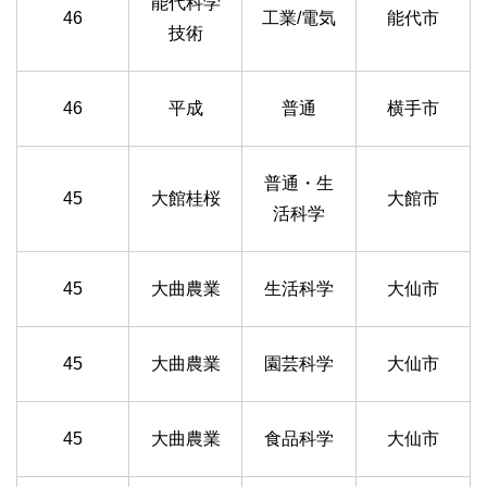
能代科学
46
工業/電気
能代市
技術
46
平成
普通
横手市
普通・生
45
大館桂桜
大館市
活科学
45
大曲農業
生活科学
大仙市
45
大曲農業
園芸科学
大仙市
45
大曲農業
食品科学
大仙市