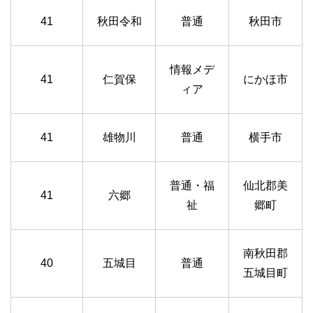
41
秋田令和
普通
秋田市
情報メデ
41
仁賀保
にかほ市
ィア
41
雄物川
普通
横手市
普通・福
仙北郡美
41
六郷
祉
郷町
南秋田郡
40
五城目
普通
五城目町