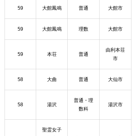
59
大館鳳鳴
普通
大館市
59
大館鳳鳴
理数
大館市
由利本荘
59
本荘
普通
市
58
大曲
普通
大仙市
普通・理
58
湯沢
湯沢市
数科
聖霊女子