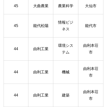
45
大曲農業
農業科学
大仙市
情報ビジ
45
能代松陽
能代市
ネス
環境シス
由利本荘
44
由利工業
テム
市
由利本荘
44
由利工業
機械
市
由利本荘
44
由利工業
建築
市