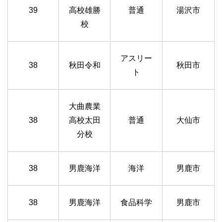
39
高校雄勝
普通
湯沢市
校
アスリー
38
秋田令和
秋田市
ト
大曲農業
38
高校太田
普通
大仙市
分校
38
男鹿海洋
海洋
男鹿市
38
男鹿海洋
食品科学
男鹿市