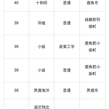
40
十和田
普通
鹿角市
雄勝郡羽
39
羽後
普通
後町
鹿角郡小
39
小坂
産業工学
坂町
鹿角郡小
39
小坂
普通
坂町
39
男鹿海洋
普通
男鹿市
湯沢翔北