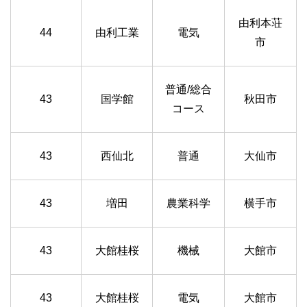
由利本荘
44
由利工業
電気
市
普通/総合
43
国学館
秋田市
コース
43
西仙北
普通
大仙市
43
増田
農業科学
横手市
43
大館桂桜
機械
大館市
43
大館桂桜
電気
大館市