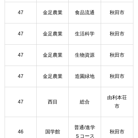
47
金足農業
食品流通
秋田市
47
金足農業
生活科学
秋田市
47
金足農業
生物資源
秋田市
47
金足農業
造園緑地
秋田市
由利本荘
47
西目
総合
市
普通/進学
46
国学館
秋田市
Ｓコース