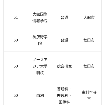
大館国際
51
普通
大館市
情報学院
御所野学
50
普通
秋田市
院
ノースア
50
ジア大学
総合研究
秋田市
明桜
普通科・
由利本荘
50
由利
理数科・
市
国際科