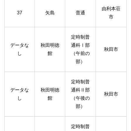
由利本荘
37
矢島
普通
市
定時制普
データな
秋田明徳
通科Ⅰ部
秋田市
し
館
（午前の
部）
定時制普
データな
秋田明徳
通科Ⅱ部
秋田市
し
館
（午後の
部）
定時制普