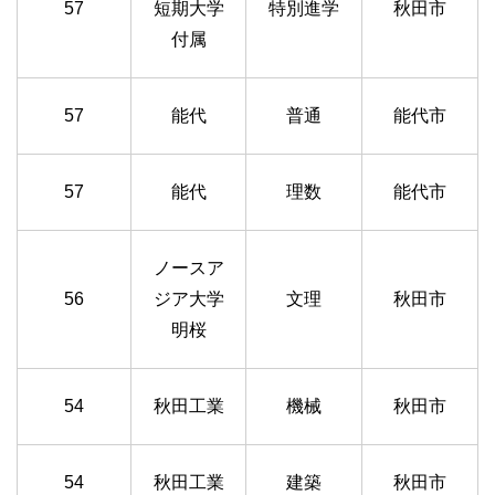
57
短期大学
特別進学
秋田市
付属
57
能代
普通
能代市
57
能代
理数
能代市
ノースア
56
ジア大学
文理
秋田市
明桜
54
秋田工業
機械
秋田市
54
秋田工業
建築
秋田市