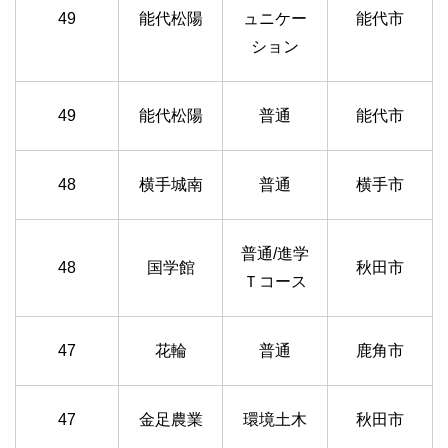
49
能代松陽
ュニケー
能代市
ション
49
能代松陽
普通
能代市
48
横手城南
普通
横手市
普通/進学
48
国学館
秋田市
Ｔコース
47
花輪
普通
鹿角市
47
金足農業
環境土木
秋田市