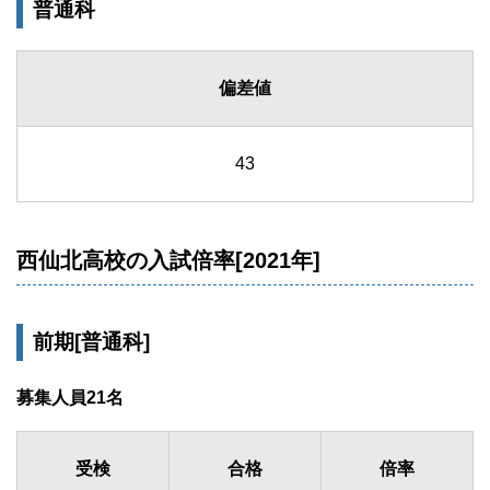
普通科
偏差値
43
西仙北高校の入試倍率[2021年]
前期[普通科]
募集人員21名
受検
合格
倍率