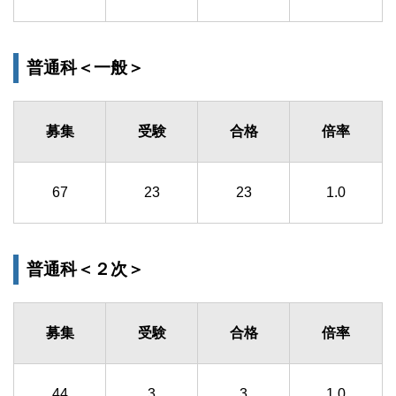
普通科＜一般＞
募集
受験
合格
倍率
67
23
23
1.0
普通科＜２次＞
募集
受験
合格
倍率
44
3
3
1.0