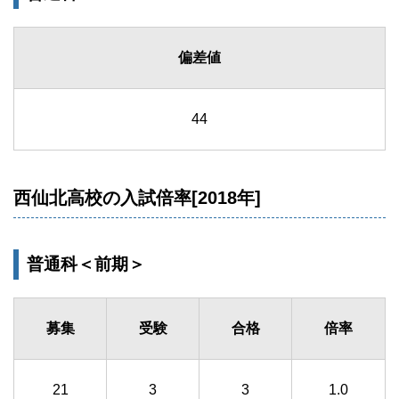
偏差値
44
西仙北高校の入試倍率[2018年]
普通科＜前期＞
募集
受験
合格
倍率
21
3
3
1.0