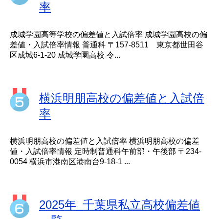
率
成城学園高等学校の偏差値と入試倍率 成城学園高校の偏
差値・入試倍率情報 普通科 〒157-8511 東京都世田谷
区成城6-1-20 成城学園高校 令...
横浜明朋高校の偏差値と入試倍
率
横浜明朋高校の偏差値と入試倍率 横浜明朋高校の偏差
値・入試倍率情報 定時制普通科午前部・午後部 〒234-
0054 横浜市港南区港南台9-18-1 ...
2025年_千葉県私立高校偏差値