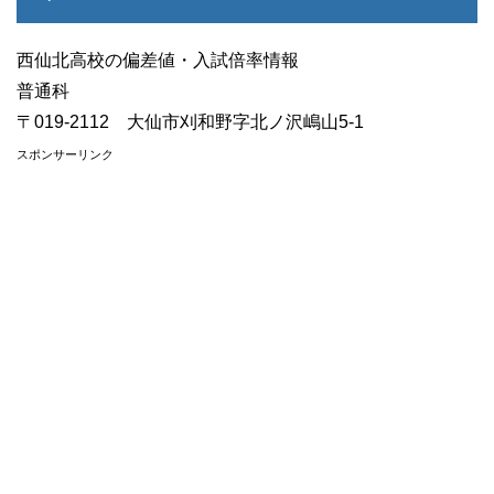
西仙北高校の偏差値・入試倍率情報
普通科
〒019-2112 大仙市刈和野字北ノ沢嶋山5-1
スポンサーリンク