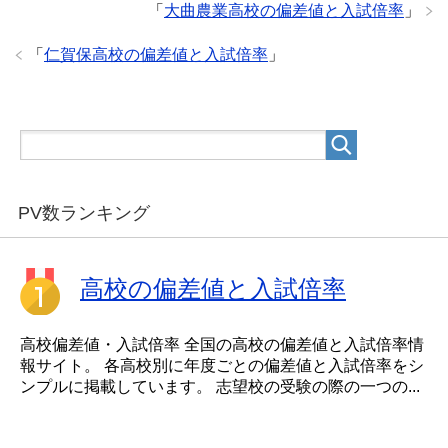
「
大曲農業高校の偏差値と入試倍率
」
「
仁賀保高校の偏差値と入試倍率
」
PV数ランキング
高校の偏差値と入試倍率
高校偏差値・入試倍率 全国の高校の偏差値と入試倍率情
報サイト。 各高校別に年度ごとの偏差値と入試倍率をシ
ンプルに掲載しています。 志望校の受験の際の一つの...