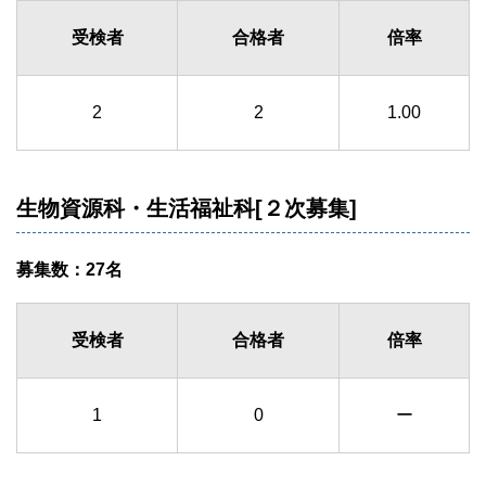
受検者
合格者
倍率
2
2
1.00
生物資源科・生活福祉科[２次募集]
募集数：27名
受検者
合格者
倍率
1
0
ー