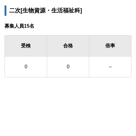
二次[生物資源・生活福祉科]
募集人員15名
受検
合格
倍率
0
0
–