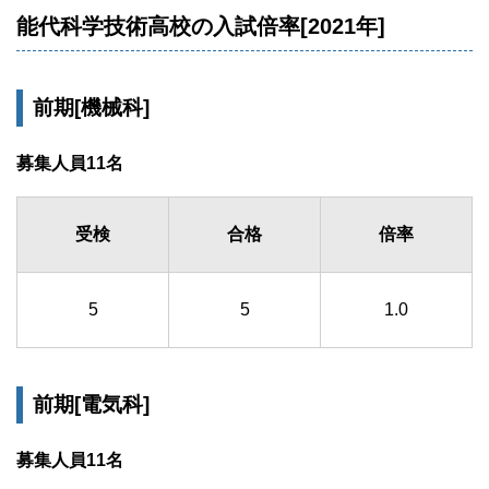
能代科学技術高校の入試倍率[2021年]
前期[機械科]
募集人員11名
受検
合格
倍率
5
5
1.0
前期[電気科]
募集人員11名