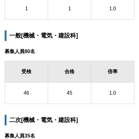
1
1
1.0
一般[機械・電気・建設科]
募集人員80名
受検
合格
倍率
46
45
1.0
二次[機械・電気・建設科]
募集人員35名