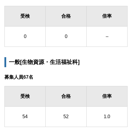
受検
合格
倍率
0
0
–
一般[生物資源・生活福祉科]
募集人員67名
受検
合格
倍率
54
52
1.0