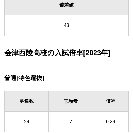
偏差値
43
会津西陵高校の入試倍率[2023年]
普通[特色選抜]
募集数
志願者
倍率
24
7
0.29