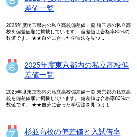
差値一覧
2025年度埼玉県内の私立高校偏差値一覧 埼玉県の私立高
校を偏差値順に掲載しています。 偏差値は合格率80%の
数値です。 ★★自分に合った学習法を見つ...
2025年度東京都内の私立高校偏
差値一覧
2025年度東京都内の私立高校偏差値一覧 東京都の私立高
校を偏差値順に掲載しています。 偏差値は合格率80%の
数値です。 ★★自分に合った学習法を見つけよ...
杉並高校の偏差値と入試倍率