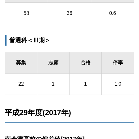
58
36
0.6
普通科＜Ⅲ期＞
募集
志願
合格
倍率
22
1
1
1.0
平成29年度(2017年)