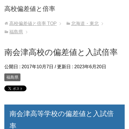
高校偏差値と倍率
高校偏差値と倍率
TOP
北海道・東北
福島県
南会津高校の偏差値と入試倍率
公開日 :
2017年10月7日
/ 更新日 :
2023年6月20日
福島県
南会津高等学校の偏差値と入試倍
率