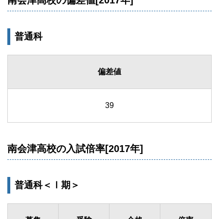
南会津高校の偏差値[2017年]
普通科
偏差値
39
南会津高校の入試倍率[2017年]
普通科＜Ⅰ期＞