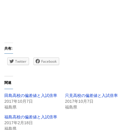
共有:
Twitter
Facebook
関連
田島高校の偏差値と入試倍率
只見高校の偏差値と入試倍率
2017年10月7日
2017年10月7日
福島県
福島県
福島高校の偏差値と入試倍率
2017年2月18日
福島県