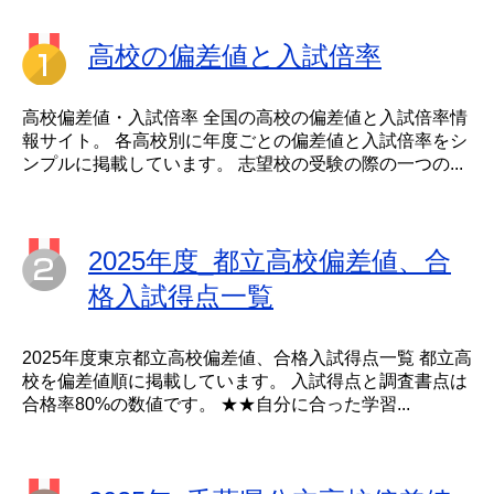
高校の偏差値と入試倍率
高校偏差値・入試倍率 全国の高校の偏差値と入試倍率情
報サイト。 各高校別に年度ごとの偏差値と入試倍率をシ
ンプルに掲載しています。 志望校の受験の際の一つの...
2025年度_都立高校偏差値、合
格入試得点一覧
2025年度東京都立高校偏差値、合格入試得点一覧 都立高
校を偏差値順に掲載しています。 入試得点と調査書点は
合格率80%の数値です。 ★★自分に合った学習...