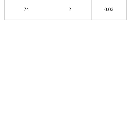
74
2
0.03