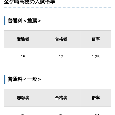
金ケ崎高校の入試倍率
普通科＜推薦＞
受験者
合格者
倍率
15
12
1.25
普通科＜一般＞
志願者
合格者
倍率