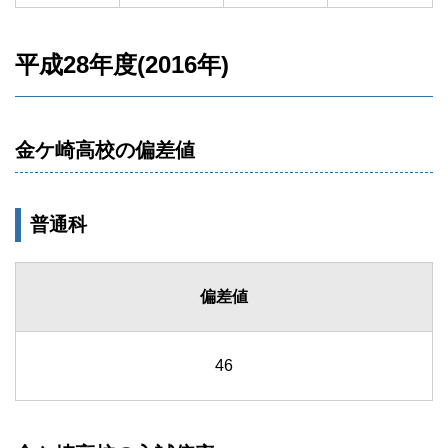
平成28年度(2016年)
金ケ崎高校の偏差値
普通科
偏差値
46