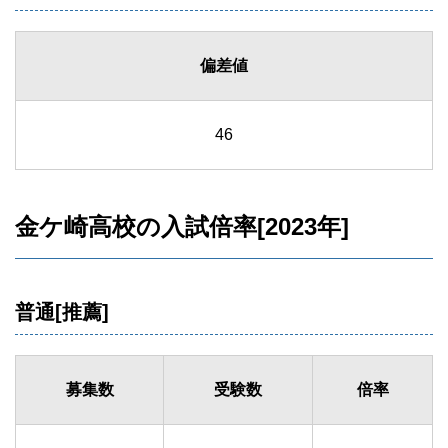
偏差値
46
金ケ崎高校の入試倍率[2023年]
普通[推薦]
募集数
受験数
倍率