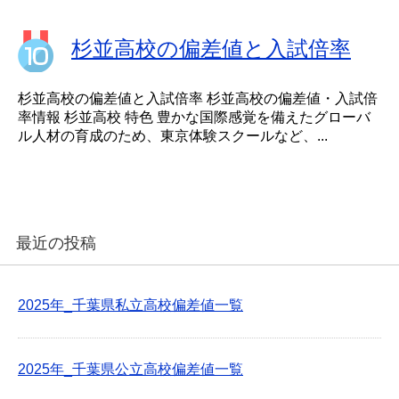
杉並高校の偏差値と入試倍率
杉並高校の偏差値と入試倍率 杉並高校の偏差値・入試倍
率情報 杉並高校 特色 豊かな国際感覚を備えたグローバ
ル人材の育成のため、東京体験スクールなど、...
最近の投稿
2025年_千葉県私立高校偏差値一覧
2025年_千葉県公立高校偏差値一覧