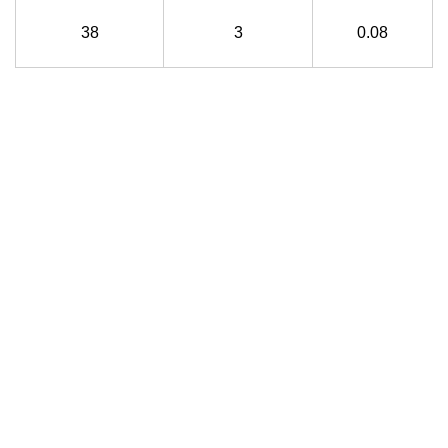
38
3
0.08