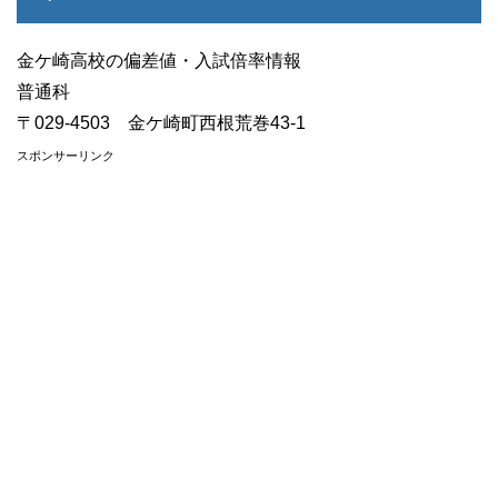
金ケ崎高校の偏差値・入試倍率情報
普通科
〒029-4503 金ケ崎町西根荒巻43-1
スポンサーリンク