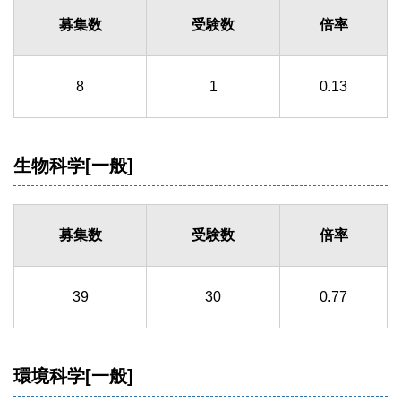
募集数
受験数
倍率
8
1
0.13
生物科学[一般]
募集数
受験数
倍率
39
30
0.77
環境科学[一般]