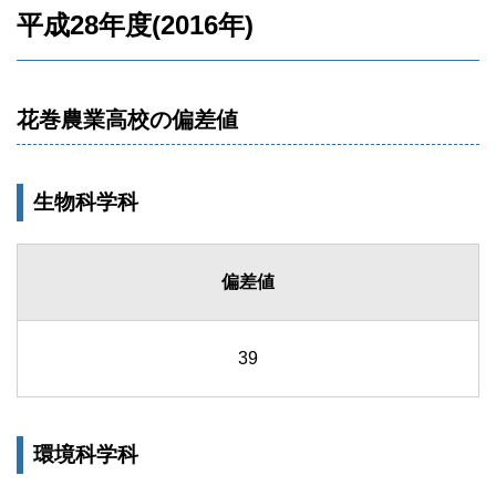
平成28年度(2016年)
花巻農業高校の偏差値
生物科学科
偏差値
39
環境科学科