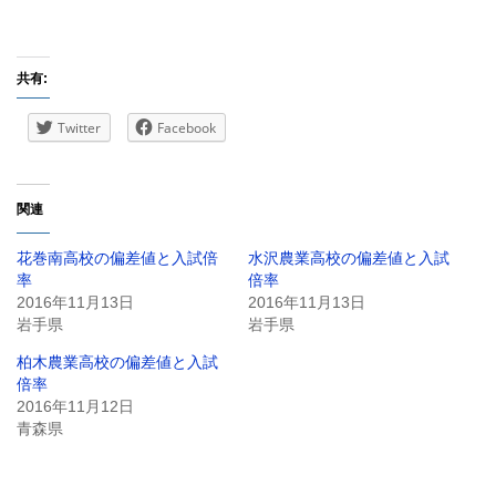
共有:
Twitter
Facebook
関連
花巻南高校の偏差値と入試倍
水沢農業高校の偏差値と入試
率
倍率
2016年11月13日
2016年11月13日
岩手県
岩手県
柏木農業高校の偏差値と入試
倍率
2016年11月12日
青森県