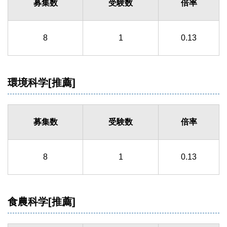
募集数
受験数
倍率
8
1
0.13
環境科学[推薦]
募集数
受験数
倍率
8
1
0.13
食農科学[推薦]