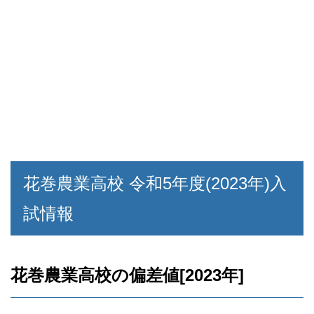
花巻農業高校 令和5年度(2023年)入
試情報
花巻農業高校の偏差値[2023年]