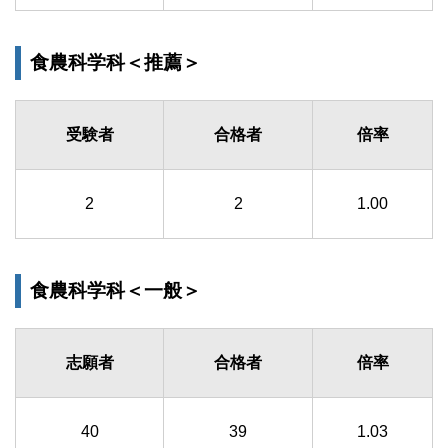
食農科学科＜推薦＞
受験者
合格者
倍率
2
2
1.00
食農科学科＜一般＞
志願者
合格者
倍率
40
39
1.03