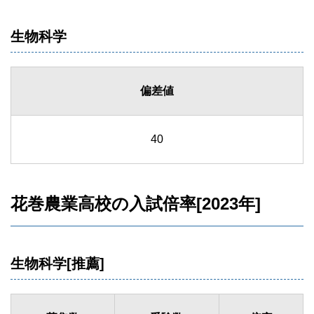
生物科学
偏差値
40
花巻農業高校の入試倍率[2023年]
生物科学[推薦]