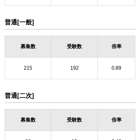
普通[一般]
募集数
受験数
倍率
215
192
0.89
普通[二次]
募集数
受験数
倍率