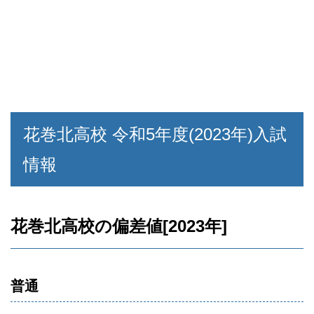
花巻北高校 令和5年度(2023年)入試
情報
花巻北高校の偏差値[2023年]
普通