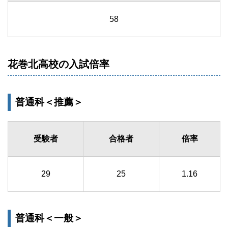
58
花巻北高校の入試倍率
普通科＜推薦＞
受験者
合格者
倍率
29
25
1.16
普通科＜一般＞