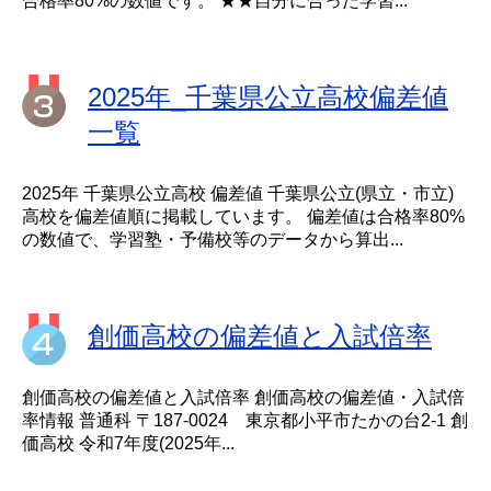
合格率80%の数値です。 ★★自分に合った学習...
2025年_千葉県公立高校偏差値
一覧
2025年 千葉県公立高校 偏差値 千葉県公立(県立・市立)
高校を偏差値順に掲載しています。 偏差値は合格率80%
の数値で、学習塾・予備校等のデータから算出...
創価高校の偏差値と入試倍率
創価高校の偏差値と入試倍率 創価高校の偏差値・入試倍
率情報 普通科 〒187-0024 東京都小平市たかの台2-1 創
価高校 令和7年度(2025年...