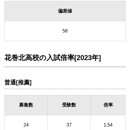
偏差値
58
花巻北高校の入試倍率[2023年]
普通[推薦]
募集数
受験数
倍率
24
37
1.54