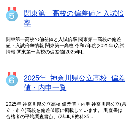
関東第一高校の偏差値と入試倍
率
関東第一高校の偏差値と入試倍率 関東第一高校の偏差
値・入試倍率情報 関東第一高校 令和7年度(2025年)入試
情報 関東第一高校の偏差値[2025年]...
2025年_神奈川県公立高校_偏差
値・内申一覧
2025年 神奈川県公立高校 偏差値・内申 神奈川県公立(県
立・市立)高校を偏差値順に掲載しています。 調査書は
合格者の平均調査書点、(2年時9教科×5...