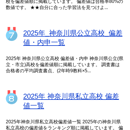
校を偏差値順に掲載しています。 偏差値は合格率80%の
数値です。 ★★自分に合った学習法を見つけよ...
2025年_神奈川県公立高校_偏差
値・内申一覧
2025年 神奈川県公立高校 偏差値・内申 神奈川県公立(県
立・市立)高校を偏差値順に掲載しています。 調査書は
合格者の平均調査書点、(2年時9教科×5...
2025年 神奈川県私立高校 偏差
値一覧
2025年神奈川県私立高校偏差値一覧 2025年の神奈川県
私立高校の偏差値をランキング順に掲載しています。 偏