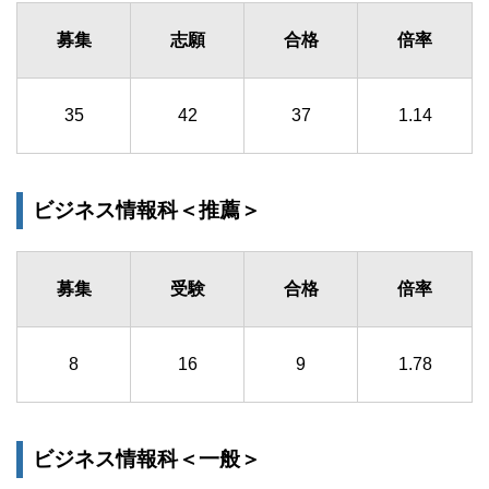
募集
志願
合格
倍率
35
42
37
1.14
ビジネス情報科＜推薦＞
募集
受験
合格
倍率
8
16
9
1.78
ビジネス情報科＜一般＞