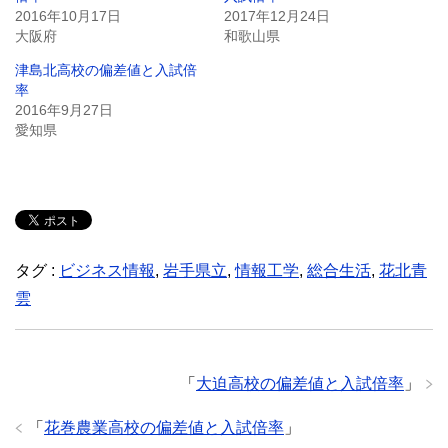
2016年10月17日
2017年12月24日
大阪府
和歌山県
津島北高校の偏差値と入試倍
率
2016年9月27日
愛知県
タグ :
ビジネス情報
,
岩手県立
,
情報工学
,
総合生活
,
花北青
雲
「
大迫高校の偏差値と入試倍率
」
「
花巻農業高校の偏差値と入試倍率
」