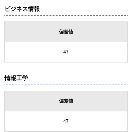
ビジネス情報
偏差値
47
情報工学
偏差値
47