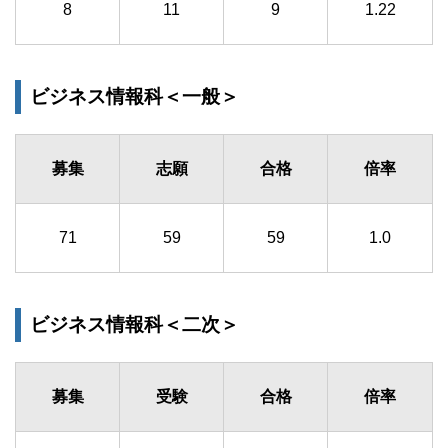
8
11
9
1.22
ビジネス情報科＜一般＞
募集
志願
合格
倍率
71
59
59
1.0
ビジネス情報科＜二次＞
募集
受験
合格
倍率