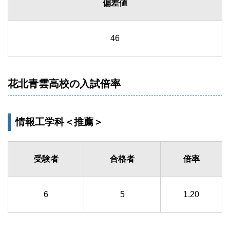
偏差値
46
花北青雲高校の入試倍率
情報工学科＜推薦＞
受験者
合格者
倍率
6
5
1.20