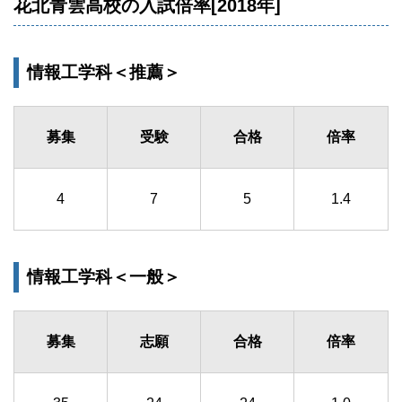
花北青雲高校の入試倍率[2018年]
情報工学科＜推薦＞
募集
受験
合格
倍率
4
7
5
1.4
情報工学科＜一般＞
募集
志願
合格
倍率