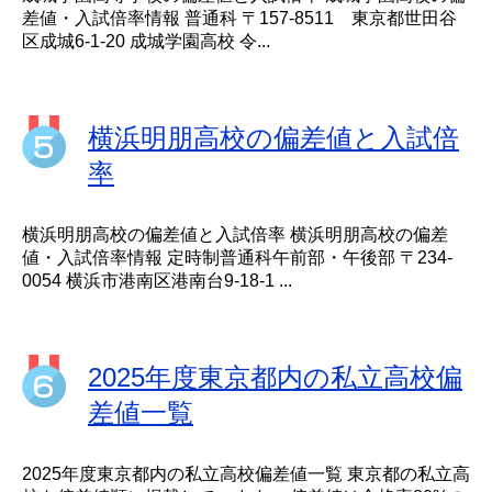
差値・入試倍率情報 普通科 〒157-8511 東京都世田谷
区成城6-1-20 成城学園高校 令...
横浜明朋高校の偏差値と入試倍
率
横浜明朋高校の偏差値と入試倍率 横浜明朋高校の偏差
値・入試倍率情報 定時制普通科午前部・午後部 〒234-
0054 横浜市港南区港南台9-18-1 ...
2025年度東京都内の私立高校偏
差値一覧
2025年度東京都内の私立高校偏差値一覧 東京都の私立高