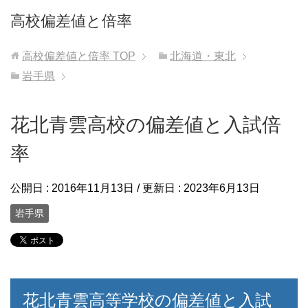
高校偏差値と倍率
高校偏差値と倍率
TOP
北海道・東北
岩手県
花北青雲高校の偏差値と入試倍
率
公開日 :
2016年11月13日
/ 更新日 :
2023年6月13日
岩手県
花北青雲高等学校の偏差値と入試