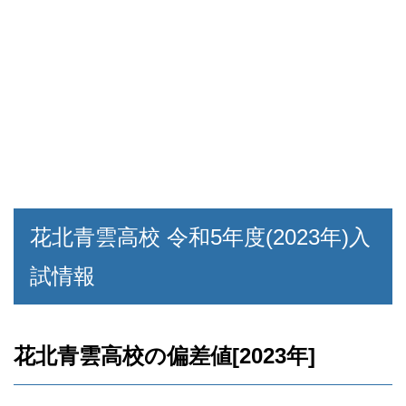
花北青雲高校 令和5年度(2023年)入
試情報
花北青雲高校の偏差値[2023年]