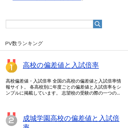
PV数ランキング
高校の偏差値と入試倍率
高校偏差値・入試倍率 全国の高校の偏差値と入試倍率情
報サイト。 各高校別に年度ごとの偏差値と入試倍率をシ
ンプルに掲載しています。 志望校の受験の際の一つの...
成城学園高校の偏差値と入試倍
率