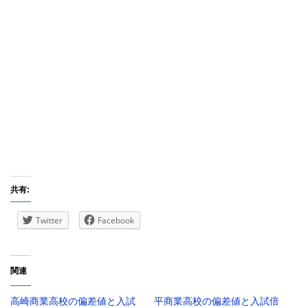
共有:
Twitter
Facebook
関連
高崎商業高校の偏差値と入試
平商業高校の偏差値と入試倍