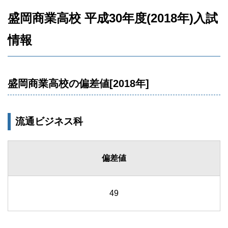
盛岡商業高校 平成30年度(2018年)入試
情報
盛岡商業高校の偏差値[2018年]
流通ビジネス科
偏差値
49