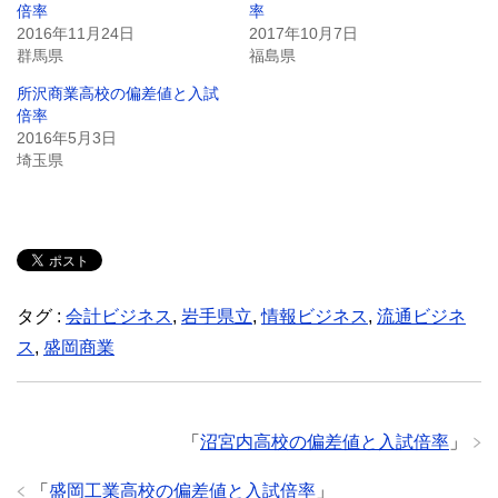
倍率
率
2016年11月24日
2017年10月7日
群馬県
福島県
所沢商業高校の偏差値と入試
倍率
2016年5月3日
埼玉県
タグ :
会計ビジネス
,
岩手県立
,
情報ビジネス
,
流通ビジネ
ス
,
盛岡商業
「
沼宮内高校の偏差値と入試倍率
」
「
盛岡工業高校の偏差値と入試倍率
」