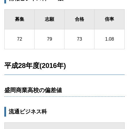
募集
志願
合格
倍率
72
79
73
1.08
平成28年度(2016年)
盛岡商業高校の偏差値
流通ビジネス科