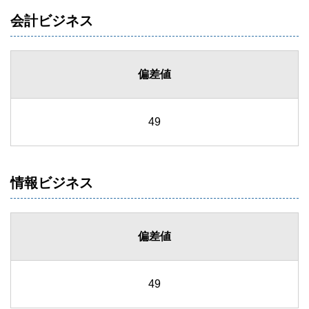
会計ビジネス
偏差値
49
情報ビジネス
偏差値
49