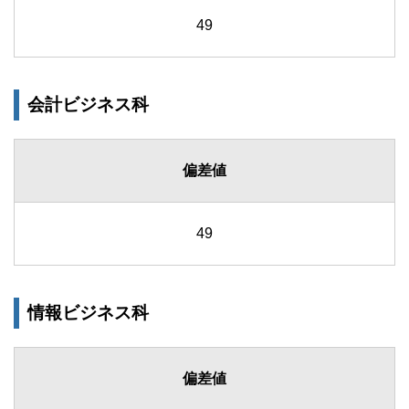
49
会計ビジネス科
偏差値
49
情報ビジネス科
偏差値