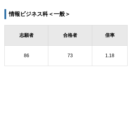
情報ビジネス科＜一般＞
志願者
合格者
倍率
86
73
1.18