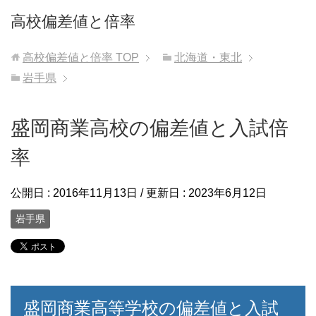
高校偏差値と倍率
高校偏差値と倍率
TOP
北海道・東北
岩手県
盛岡商業高校の偏差値と入試倍
率
公開日 :
2016年11月13日
/ 更新日 :
2023年6月12日
岩手県
盛岡商業高等学校の偏差値と入試