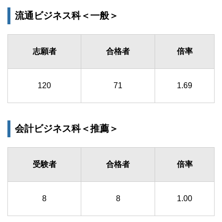
流通ビジネス科＜一般＞
志願者
合格者
倍率
120
71
1.69
会計ビジネス科＜推薦＞
受験者
合格者
倍率
8
8
1.00