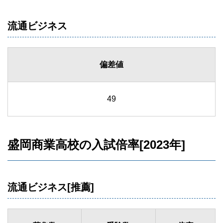
流通ビジネス
偏差値
49
盛岡商業高校の入試倍率[2023年]
流通ビジネス[推薦]