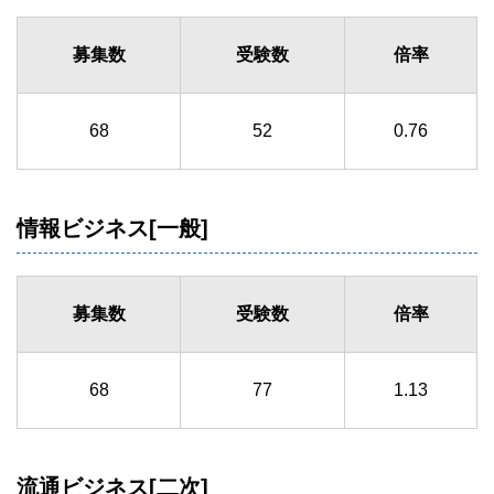
募集数
受験数
倍率
68
52
0.76
情報ビジネス[一般]
募集数
受験数
倍率
68
77
1.13
流通ビジネス[二次]