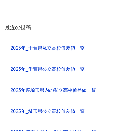
最近の投稿
2025年_千葉県私立高校偏差値一覧
2025年_千葉県公立高校偏差値一覧
2025年度埼玉県内の私立高校偏差値一覧
2025年_埼玉県公立高校偏差値一覧