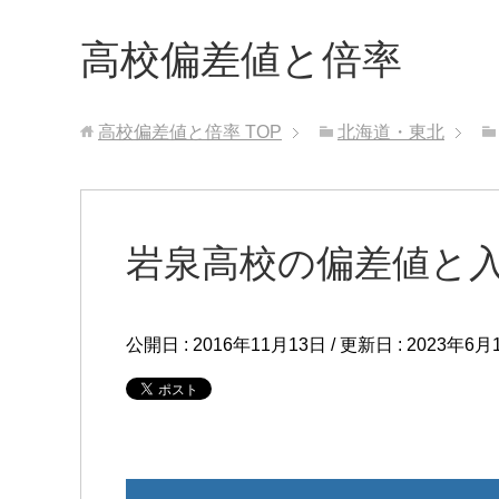
高校偏差値と倍率
高校偏差値と倍率
TOP
北海道・東北
岩泉高校の偏差値と
公開日 :
2016年11月13日
/ 更新日 :
2023年6月