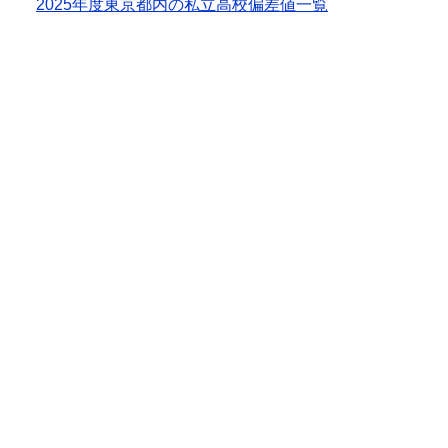
2025年度東京都内の私立高校偏差値一覧