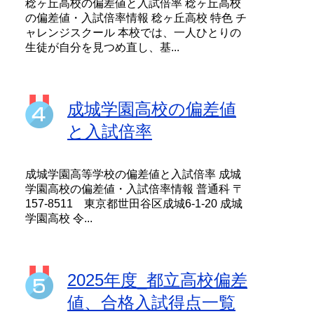
稔ヶ丘高校の偏差値と入試倍率 稔ヶ丘高校
の偏差値・入試倍率情報 稔ヶ丘高校 特色 チ
ャレンジスクール 本校では、一人ひとりの
生徒が自分を見つめ直し、基...
成城学園高校の偏差値
と入試倍率
成城学園高等学校の偏差値と入試倍率 成城
学園高校の偏差値・入試倍率情報 普通科 〒
157-8511 東京都世田谷区成城6-1-20 成城
学園高校 令...
2025年度_都立高校偏差
値、合格入試得点一覧