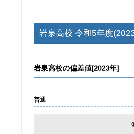
岩泉高校 令和5年度(202
岩泉高校の偏差値[2023年]
普通