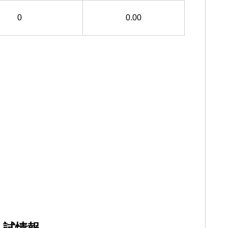
0
0.00
)入試情報