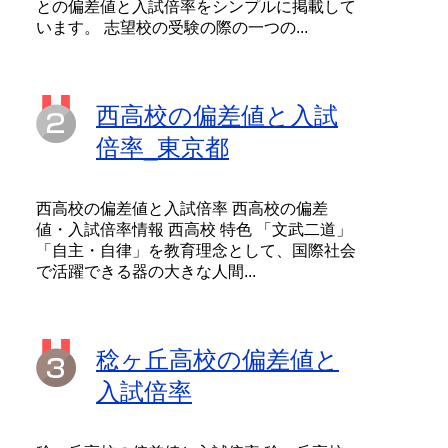
との偏差値と入試倍率をシンプルに掲載して
います。 志望校の受験の際の一つの...
西高校の偏差値と入試
倍率_東京都
西高校の偏差値と入試倍率 西高校の偏差
値・入試倍率情報 西高校 特色 「文武二道」
「自主・自律」を教育理念として、国際社会
で活躍できる器の大きな人間...
稔ヶ丘高校の偏差値と
入試倍率