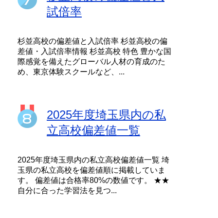
試倍率
杉並高校の偏差値と入試倍率 杉並高校の偏
差値・入試倍率情報 杉並高校 特色 豊かな国
際感覚を備えたグローバル人材の育成のた
め、東京体験スクールなど、...
2025年度埼玉県内の私
立高校偏差値一覧
2025年度埼玉県内の私立高校偏差値一覧 埼
玉県の私立高校を偏差値順に掲載していま
す。 偏差値は合格率80%の数値です。 ★★
自分に合った学習法を見つ...