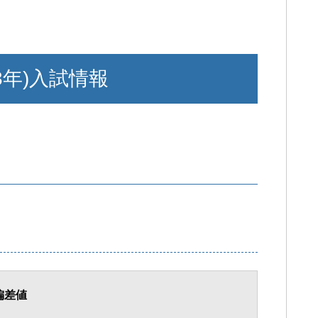
3年)入試情報
偏差値