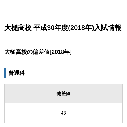
大槌高校 平成30年度(2018年)入試情報
大槌高校の偏差値[2018年]
普通科
偏差値
43