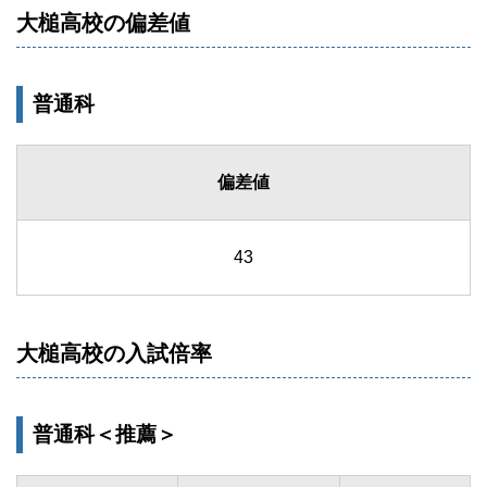
大槌高校の偏差値
普通科
偏差値
43
大槌高校の入試倍率
普通科＜推薦＞