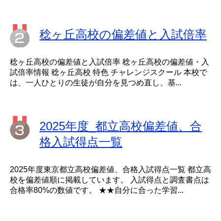
稔ヶ丘高校の偏差値と入試倍率
稔ヶ丘高校の偏差値と入試倍率 稔ヶ丘高校の偏差値・入
試倍率情報 稔ヶ丘高校 特色 チャレンジスクール 本校で
は、一人ひとりの生徒が自分を見つめ直し、基...
2025年度_都立高校偏差値、合
格入試得点一覧
2025年度東京都立高校偏差値、合格入試得点一覧 都立高
校を偏差値順に掲載しています。 入試得点と調査書点は
合格率80%の数値です。 ★★自分に合った学習...