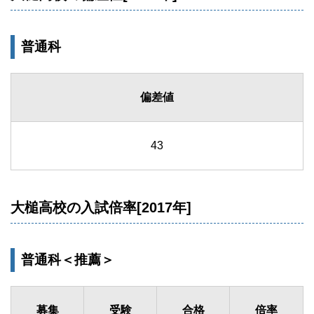
普通科
偏差値
43
大槌高校の入試倍率[2017年]
普通科＜推薦＞
募集
受験
合格
倍率