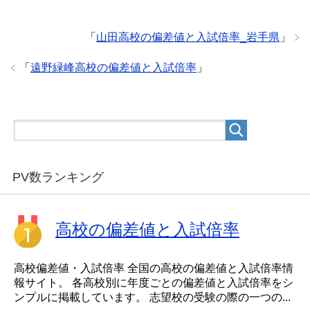
「
山田高校の偏差値と入試倍率_岩手県
」
「
遠野緑峰高校の偏差値と入試倍率
」
PV数ランキング
高校の偏差値と入試倍率
高校偏差値・入試倍率 全国の高校の偏差値と入試倍率情
報サイト。 各高校別に年度ごとの偏差値と入試倍率をシ
ンプルに掲載しています。 志望校の受験の際の一つの...