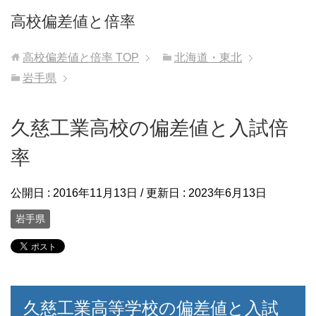
高校偏差値と倍率
高校偏差値と倍率
TOP
北海道・東北
岩手県
久慈工業高校の偏差値と入試倍
率
公開日 :
2016年11月13日
/ 更新日 :
2023年6月13日
岩手県
久慈工業高等学校の偏差値と入試