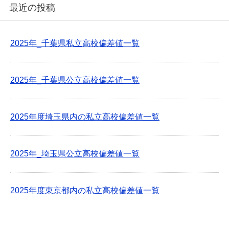
最近の投稿
2025年_千葉県私立高校偏差値一覧
2025年_千葉県公立高校偏差値一覧
2025年度埼玉県内の私立高校偏差値一覧
2025年_埼玉県公立高校偏差値一覧
2025年度東京都内の私立高校偏差値一覧