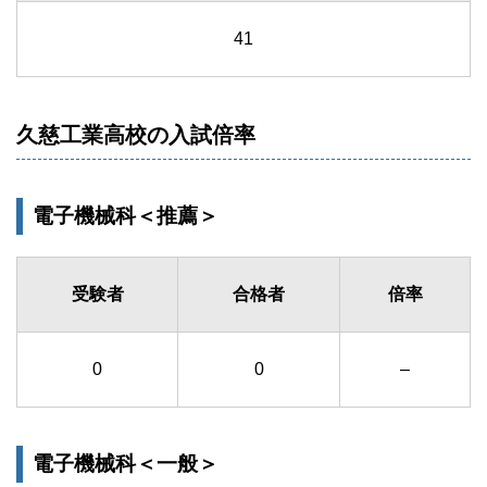
41
久慈工業高校の入試倍率
電子機械科＜推薦＞
受験者
合格者
倍率
0
0
–
電子機械科＜一般＞