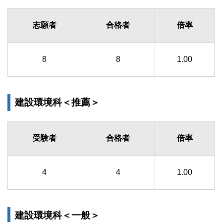
志願者
合格者
倍率
8
8
1.00
建設環境科＜推薦＞
受験者
合格者
倍率
4
4
1.00
建設環境科＜一般＞