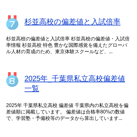
杉並高校の偏差値と入試倍率
杉並高校の偏差値と入試倍率 杉並高校の偏差値・入試倍
率情報 杉並高校 特色 豊かな国際感覚を備えたグローバ
ル人材の育成のため、東京体験スクールなど、...
2025年_千葉県私立高校偏差値
一覧
2025年 千葉県私立高校 偏差値 千葉県内の私立高校を偏
差値順に掲載しています。 偏差値は合格率80%の数値
で、学習塾・予備校等のデータから算出しています...