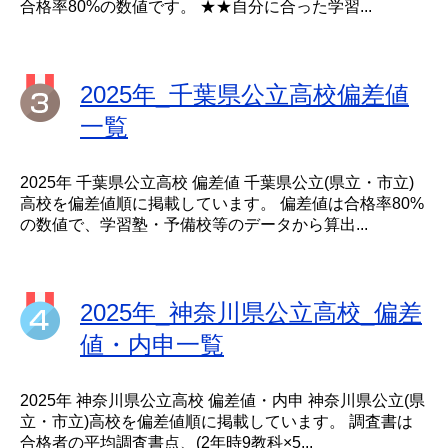
合格率80%の数値です。 ★★自分に合った学習...
2025年_千葉県公立高校偏差値
一覧
2025年 千葉県公立高校 偏差値 千葉県公立(県立・市立)
高校を偏差値順に掲載しています。 偏差値は合格率80%
の数値で、学習塾・予備校等のデータから算出...
2025年_神奈川県公立高校_偏差
値・内申一覧
2025年 神奈川県公立高校 偏差値・内申 神奈川県公立(県
立・市立)高校を偏差値順に掲載しています。 調査書は
合格者の平均調査書点、(2年時9教科×5...