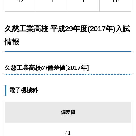
12
1
1
1.0
久慈工業高校 平成29年度(2017年)入試
情報
久慈工業高校の偏差値[2017年]
電子機械科
偏差値
41