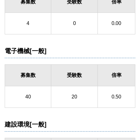
募集数
受験数
倍率
4
0
0.00
電子機械[一般]
募集数
受験数
倍率
40
20
0.50
建設環境[一般]