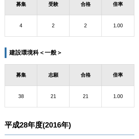
募集
受験
合格
倍率
4
2
2
1.00
建設環境科＜一般＞
募集
志願
合格
倍率
38
21
21
1.00
平成28年度(2016年)