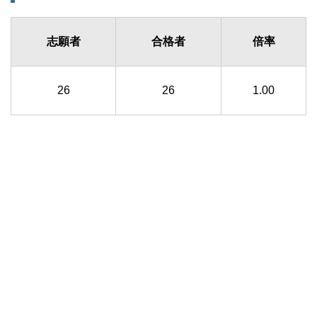
志願者
合格者
倍率
26
26
1.00