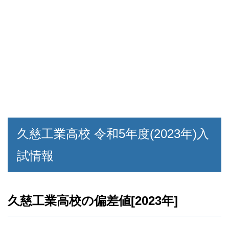
久慈工業高校 令和5年度(2023年)入
試情報
久慈工業高校の偏差値[2023年]