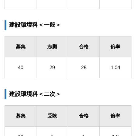
建設環境科＜一般＞
募集
志願
合格
倍率
40
29
28
1.04
建設環境科＜二次＞
募集
受験
合格
倍率