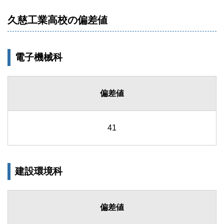
久慈工業高校の偏差値
電子機械科
偏差値
41
建設環境科
偏差値