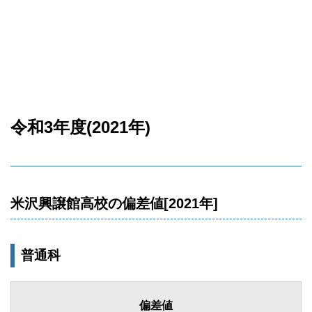
令和3年度(2021年)
米沢興譲館高校の偏差値[2021年]
普通科
偏差値