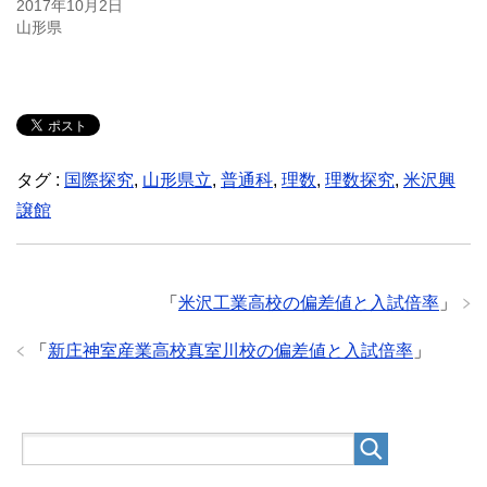
2017年10月2日
山形県
タグ :
国際探究
,
山形県立
,
普通科
,
理数
,
理数探究
,
米沢興
譲館
「
米沢工業高校の偏差値と入試倍率
」
「
新庄神室産業高校真室川校の偏差値と入試倍率
」