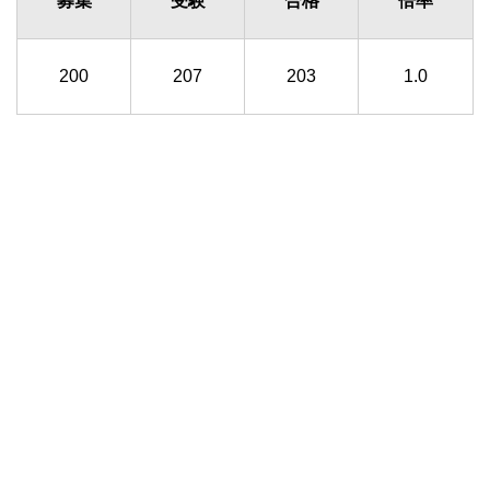
募集
受験
合格
倍率
200
207
203
1.0