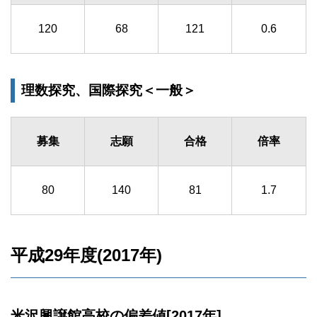
120
68
121
0.6
理数探究、国際探究＜一般＞
募集
志願
合格
倍率
80
140
81
1.7
平成29年度(2017年)
米沢興譲館高校の偏差値[2017年]