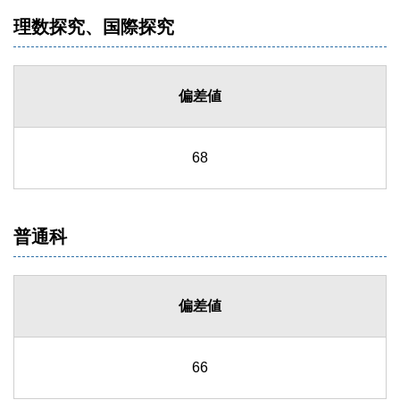
理数探究、国際探究
偏差値
68
普通科
偏差値
66