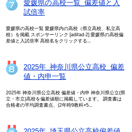
愛媛県の高校一覧_偏差値と入
試倍率
愛媛県の高校一覧 愛媛県内の高校（県立高校、私立高
校）を掲載 スポンサーリンク [ad#ad-2] 愛媛県の高校偏
差値と入試倍率 高校名をクリックする...
2025年_神奈川県公立高校_偏差
値・内申一覧
2025年 神奈川県公立高校 偏差値・内申 神奈川県公立(県
立・市立)高校を偏差値順に掲載しています。 調査書は
合格者の平均調査書点、(2年時9教科×5...
2025年_埼玉県公立高校偏差値