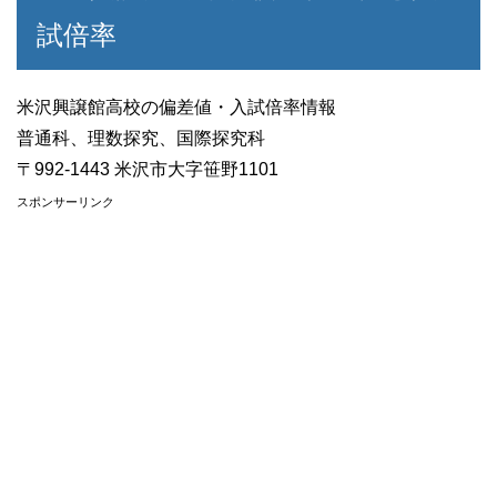
試倍率
米沢興譲館高校の偏差値・入試倍率情報
普通科、理数探究、国際探究科
〒992-1443 米沢市大字笹野1101
スポンサーリンク