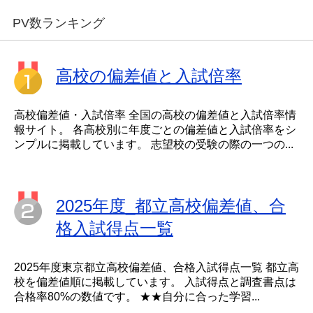
PV数ランキング
高校の偏差値と入試倍率
高校偏差値・入試倍率 全国の高校の偏差値と入試倍率情
報サイト。 各高校別に年度ごとの偏差値と入試倍率をシ
ンプルに掲載しています。 志望校の受験の際の一つの...
2025年度_都立高校偏差値、合
格入試得点一覧
2025年度東京都立高校偏差値、合格入試得点一覧 都立高
校を偏差値順に掲載しています。 入試得点と調査書点は
合格率80%の数値です。 ★★自分に合った学習...