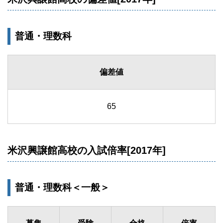
普通・理数科
偏差値
65
米沢興譲館高校の入試倍率[2017年]
普通・理数科＜一般＞