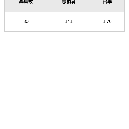
募集数
志願者
倍率
80
141
1.76