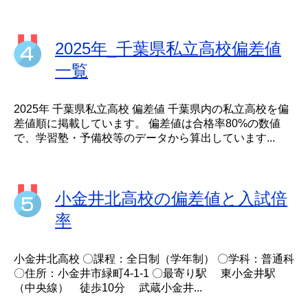
2025年_千葉県私立高校偏差値
一覧
2025年 千葉県私立高校 偏差値 千葉県内の私立高校を偏
差値順に掲載しています。 偏差値は合格率80%の数値
で、学習塾・予備校等のデータから算出しています...
小金井北高校の偏差値と入試倍
率
小金井北高校 〇課程：全日制（学年制） 〇学科：普通科
〇住所：小金井市緑町4-1-1 〇最寄り駅 東小金井駅
（中央線） 徒歩10分 武蔵小金井...