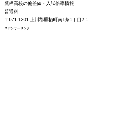
鷹栖高校の偏差値・入試倍率情報
普通科
〒071-1201 上川郡鷹栖町南1条1丁目2-1
スポンサーリンク