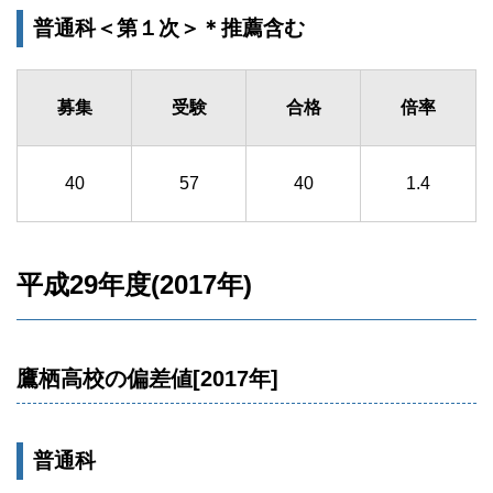
普通科＜第１次＞＊推薦含む
募集
受験
合格
倍率
40
57
40
1.4
平成29年度(2017年)
鷹栖高校の偏差値[2017年]
普通科