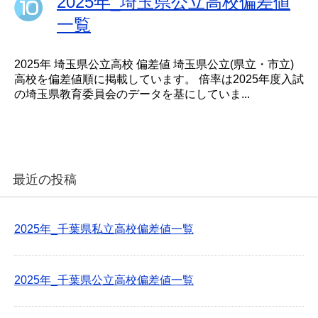
2025年_埼玉県公立高校偏差値
一覧
2025年 埼玉県公立高校 偏差値 埼玉県公立(県立・市立)
高校を偏差値順に掲載しています。 倍率は2025年度入試
の埼玉県教育委員会のデータを基にしていま...
最近の投稿
2025年_千葉県私立高校偏差値一覧
2025年_千葉県公立高校偏差値一覧