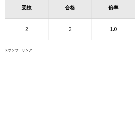
受検
合格
倍率
2
2
1.0
スポンサーリンク