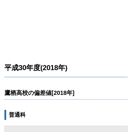
平成30年度(2018年)
鷹栖高校の偏差値[2018年]
普通科