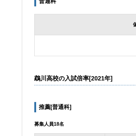
普通科
鵡川高校の入試倍率[2021年]
推薦[普通科]
募集人員18名