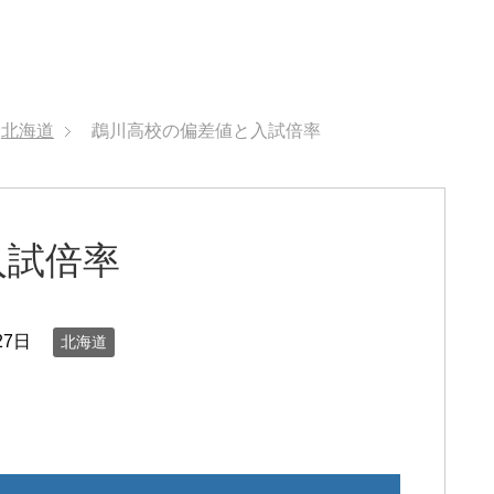
北海道
鵡川高校の偏差値と入試倍率
入試倍率
27日
北海道