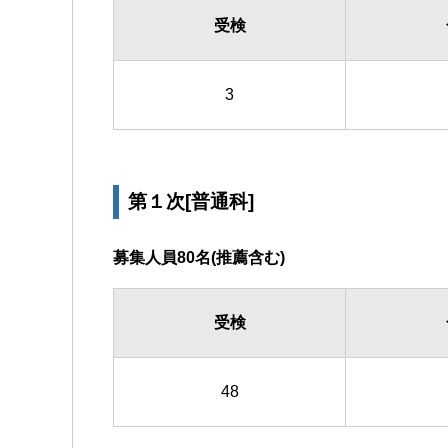
受検
3
第１次[普通科]
募集人員80名(推薦含む)
受検
48