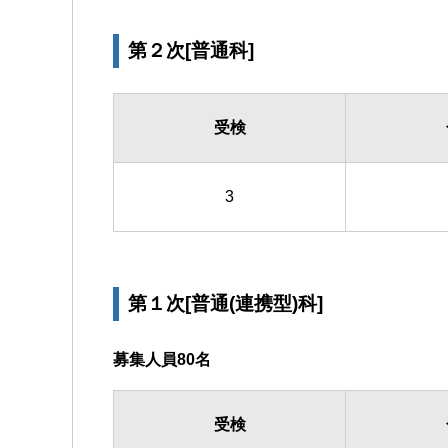
第２次[普通科]
受検
3
第１次[普通(連携型)科]
募集人員80名
受検