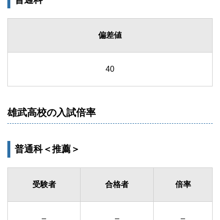
偏差値
40
雄武高校の入試倍率
普通科＜推薦＞
受験者
合格者
倍率
–
–
–