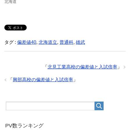
北海道
タグ :
偏差値40
,
北海道立
,
普通科
,
雄武
「
北見工業高校の偏差値と入試倍率
」
「
興部高校の偏差値と入試倍率
」
PV数ランキング