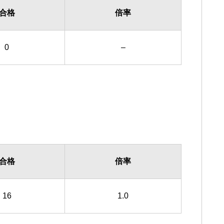
合格
倍率
0
–
合格
倍率
16
1.0