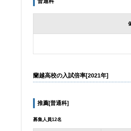
普通科
蘭越高校の入試倍率[2021年]
推薦[普通科]
募集人員12名