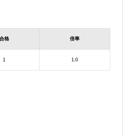
合格
倍率
1
1.0