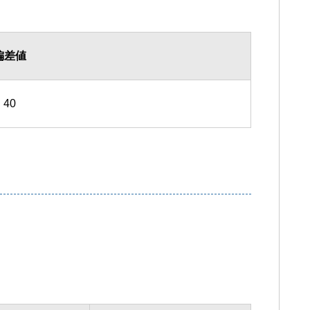
偏差値
40