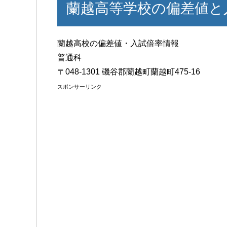
蘭越高等学校の偏差値と
蘭越高校の偏差値・入試倍率情報
普通科
〒048-1301 磯谷郡蘭越町蘭越町475-16
スポンサーリンク