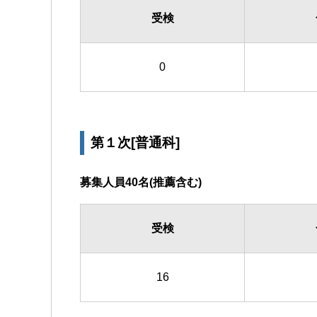
受検
0
第１次[普通科]
募集人員40名(推薦含む)
受検
16