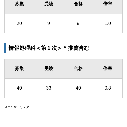
募集
受験
合格
倍率
20
9
9
1.0
情報処理科＜第１次＞＊推薦含む
募集
受験
合格
倍率
40
33
40
0.8
スポンサーリンク