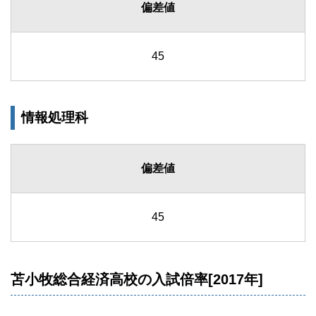
偏差値
45
情報処理科
偏差値
45
苫小牧総合経済高校の入試倍率[2017年]