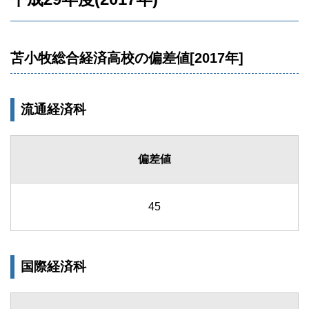
苫小牧総合経済高校の偏差値[2017年]
流通経済科
偏差値
45
国際経済科