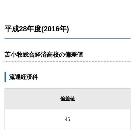
平成28年度(2016年)
苫小牧総合経済高校の偏差値
流通経済科
偏差値
45