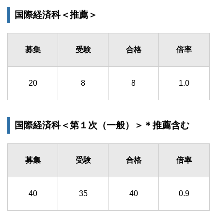
国際経済科＜推薦＞
募集
受験
合格
倍率
20
8
8
1.0
国際経済科＜第１次（一般）＞＊推薦含む
募集
受験
合格
倍率
40
35
40
0.9