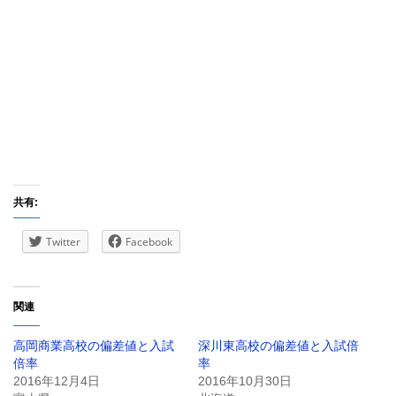
共有:
Twitter
Facebook
関連
高岡商業高校の偏差値と入試
深川東高校の偏差値と入試倍
倍率
率
2016年12月4日
2016年10月30日