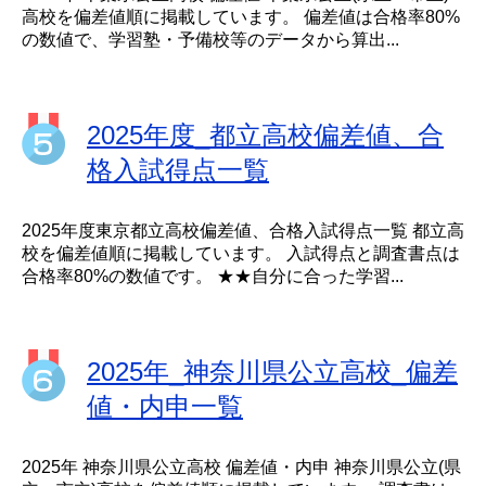
高校を偏差値順に掲載しています。 偏差値は合格率80%
の数値で、学習塾・予備校等のデータから算出...
2025年度_都立高校偏差値、合
格入試得点一覧
2025年度東京都立高校偏差値、合格入試得点一覧 都立高
校を偏差値順に掲載しています。 入試得点と調査書点は
合格率80%の数値です。 ★★自分に合った学習...
2025年_神奈川県公立高校_偏差
値・内申一覧
2025年 神奈川県公立高校 偏差値・内申 神奈川県公立(県