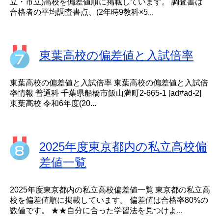
立・市立)高校を偏差値順に掲載しています。 調査書は
合格者の平均調査書点、(2年時9教科×5...
東葉高校の偏差値と入試倍率
東葉高校の偏差値と入試倍率 東葉高校の偏差値と入試倍
率情報 普通科 千葉県船橋市飯山満町2-665-1 [ad#ad-2]
東葉高校 令和6年度(20...
2025年度東京都内の私立高校偏
差値一覧
2025年度東京都内の私立高校偏差値一覧 東京都の私立高
校を偏差値順に掲載しています。 偏差値は合格率80%の
数値です。 ★★自分に合った学習法を見つけよ...