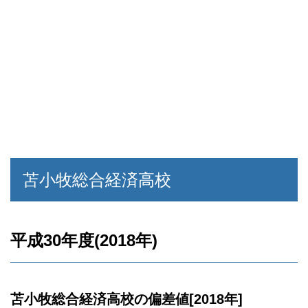
苫小牧総合経済高校
平成30年度(2018年)
苫小牧総合経済高校の偏差値[2018年]