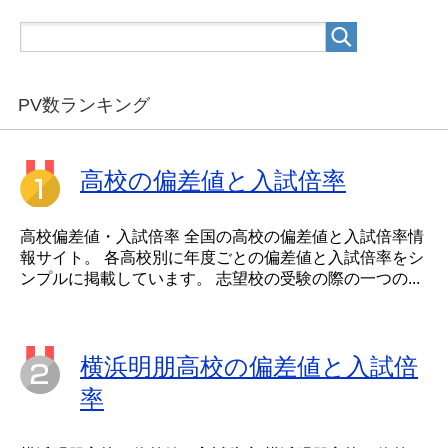
PV数ランキング
高校の偏差値と入試倍率
高校偏差値・入試倍率 全国の高校の偏差値と入試倍率情
報サイト。 各高校別に年度ごとの偏差値と入試倍率をシ
ンプルに掲載しています。 志望校の受験の際の一つの...
横浜明朋高校の偏差値と入試倍
率