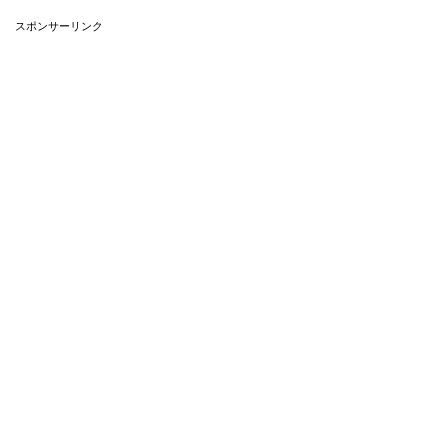
スポンサーリンク