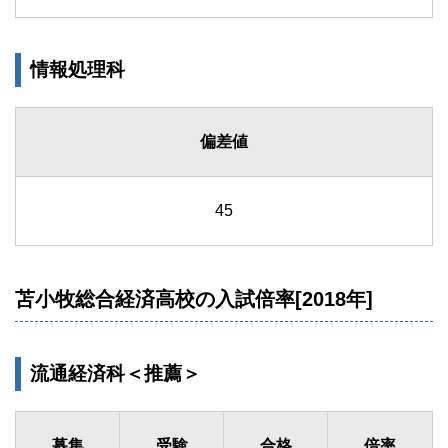
情報処理科
偏差値
45
苫小牧総合経済高校の入試倍率[2018年]
流通経済科＜推薦＞
募集
受験
合格
倍率