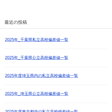
最近の投稿
2025年_千葉県私立高校偏差値一覧
2025年_千葉県公立高校偏差値一覧
2025年度埼玉県内の私立高校偏差値一覧
2025年_埼玉県公立高校偏差値一覧
2025年度東京都内の私立高校偏差値一覧