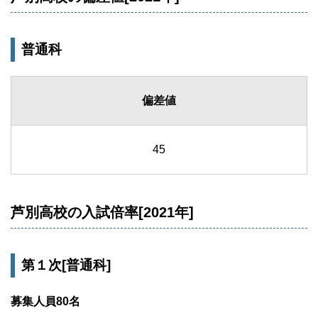
普通科
偏差値
45
芦別高校の入試倍率[2021年]
第１次[普通科]
募集人員80名