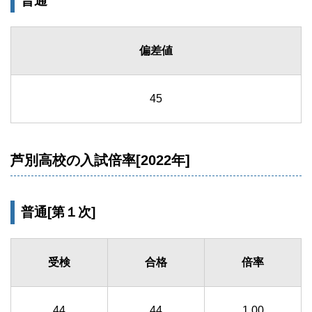
普通
偏差値
45
芦別高校の入試倍率[2022年]
普通[第１次]
受検
合格
倍率
44
44
1.00