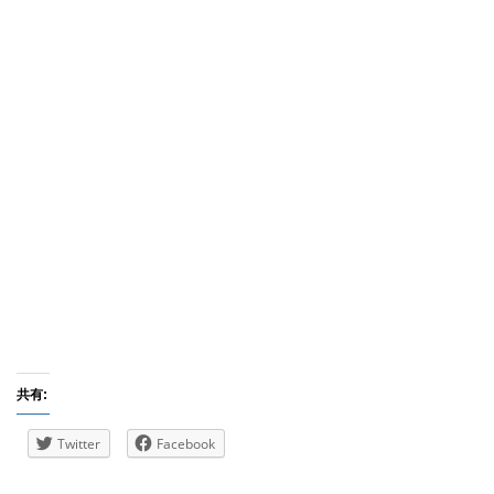
共有:
Twitter
Facebook