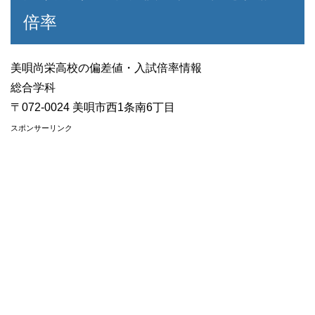
倍率
美唄尚栄高校の偏差値・入試倍率情報
総合学科
〒072-0024 美唄市西1条南6丁目
スポンサーリンク