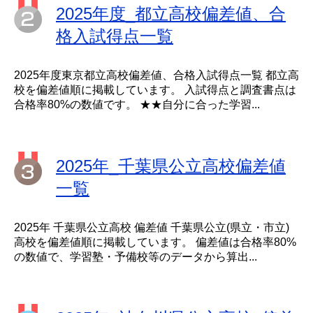
2025年度_都立高校偏差値、合
格入試得点一覧
2025年度東京都立高校偏差値、合格入試得点一覧 都立高
校を偏差値順に掲載しています。 入試得点と調査書点は
合格率80%の数値です。 ★★自分に合った学習...
2025年_千葉県公立高校偏差値
一覧
2025年 千葉県公立高校 偏差値 千葉県公立(県立・市立)
高校を偏差値順に掲載しています。 偏差値は合格率80%
の数値で、学習塾・予備校等のデータから算出...