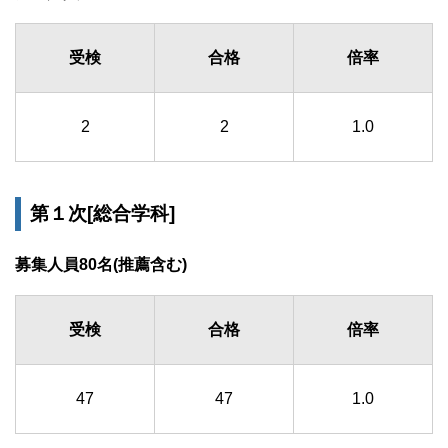
受検
合格
倍率
2
2
1.0
第１次[総合学科]
募集人員80名(推薦含む)
受検
合格
倍率
47
47
1.0