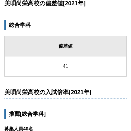
美唄尚栄高校の偏差値[2021年]
総合学科
偏差値
41
美唄尚栄高校の入試倍率[2021年]
推薦[総合学科]
募集人員40名