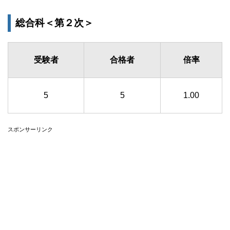
総合科＜第２次＞
受験者
合格者
倍率
5
5
1.00
スポンサーリンク