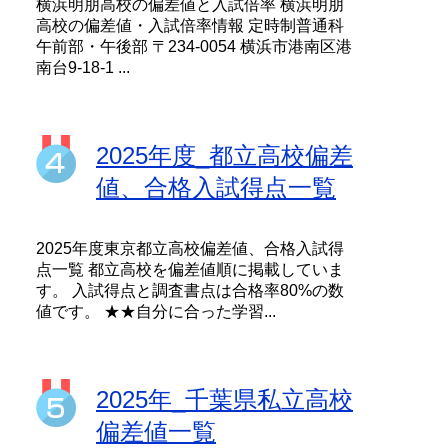
横浜明朋高校の偏差値と入試倍率 横浜明朋
高校の偏差値・入試倍率情報 定時制普通科
午前部・午後部 〒234-0054 横浜市港南区港
南台9-18-1 ...
2025年度_都立高校偏差
値、合格入試得点一覧
2025年度東京都立高校偏差値、合格入試得
点一覧 都立高校を偏差値順に掲載していま
す。 入試得点と調査書点は合格率80%の数
値です。 ★★自分に合った学習...
2025年_千葉県私立高校
偏差値一覧