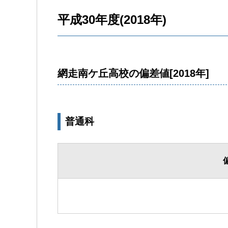
平成30年度(2018年)
網走南ケ丘高校の偏差値[2018年]
普通科