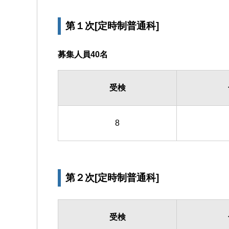
第１次[定時制普通科]
募集人員40名
受検
8
第２次[定時制普通科]
受検