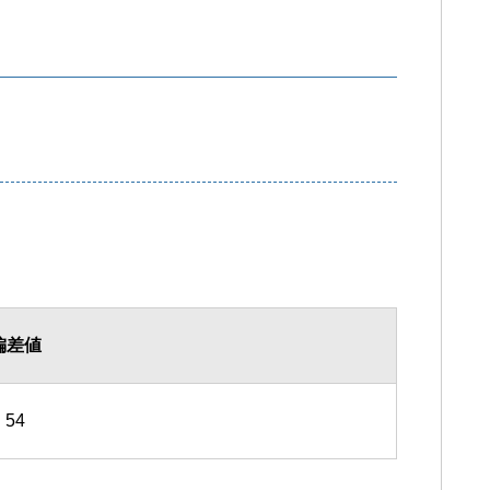
偏差値
54