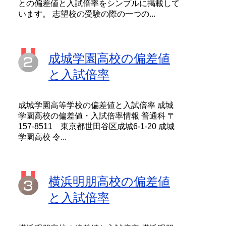
との偏差値と入試倍率をシンプルに掲載して
います。 志望校の受験の際の一つの...
成城学園高校の偏差値
と入試倍率
成城学園高等学校の偏差値と入試倍率 成城
学園高校の偏差値・入試倍率情報 普通科 〒
157-8511 東京都世田谷区成城6-1-20 成城
学園高校 令...
横浜明朋高校の偏差値
と入試倍率