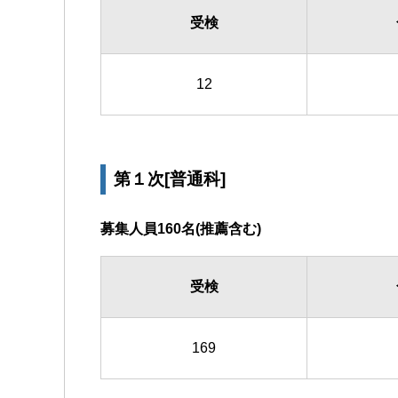
受検
12
第１次[普通科]
募集人員160名(推薦含む)
受検
169