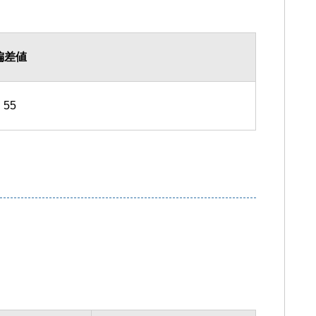
偏差値
55