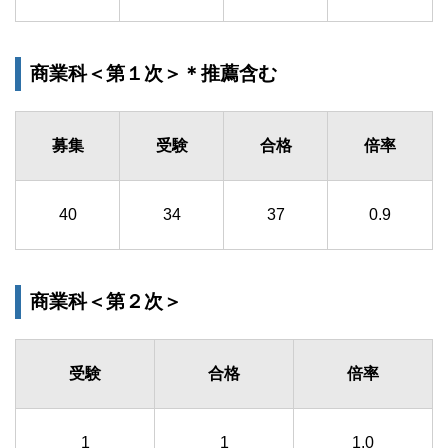
商業科＜第１次＞＊推薦含む
募集
受験
合格
倍率
40
34
37
0.9
商業科＜第２次＞
受験
合格
倍率
1
1
1.0