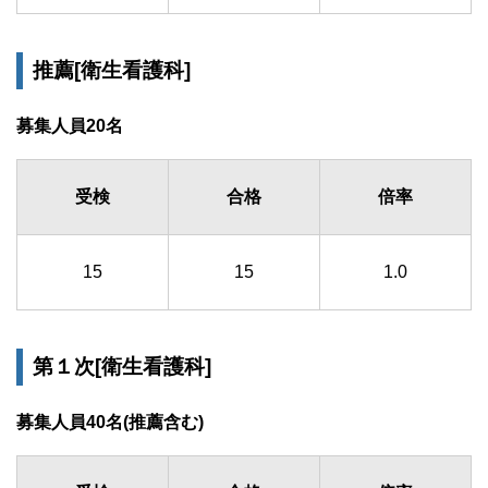
推薦[衛生看護科]
募集人員20名
受検
合格
倍率
15
15
1.0
第１次[衛生看護科]
募集人員40名(推薦含む)