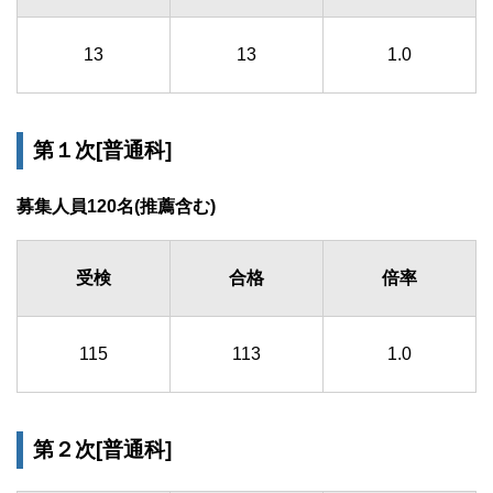
13
13
1.0
第１次[普通科]
募集人員120名(推薦含む)
受検
合格
倍率
115
113
1.0
第２次[普通科]