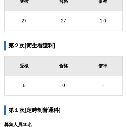
受検
合格
倍率
27
27
1.0
第２次[衛生看護科]
受検
合格
倍率
0
0
–
第１次[定時制普通科]
募集人員40名