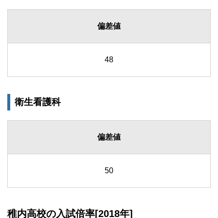
偏差値
48
衛生看護科
偏差値
50
稚内高校の入試倍率[2018年]