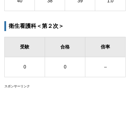
40
38
39
1.0
衛生看護科＜第２次＞
受験
合格
倍率
0
0
–
スポンサーリンク