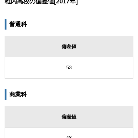
稚内高校の偏差値[2017年]
普通科
偏差値
53
商業科
偏差値
48