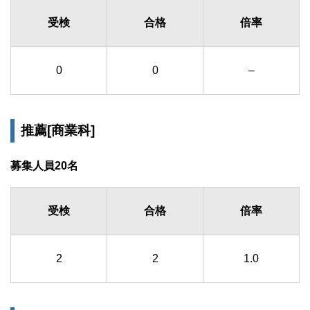
受検
合格
倍率
0
0
–
推薦[商業科]
募集人員20名
受検
合格
倍率
2
2
1.0