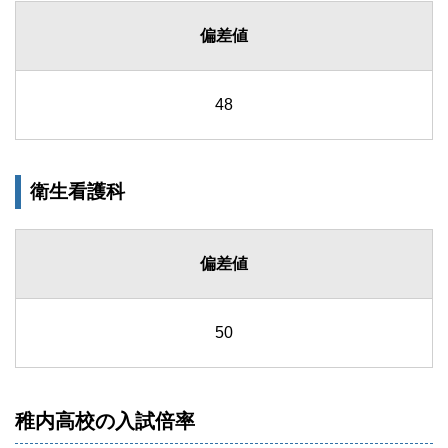
偏差値
48
衛生看護科
偏差値
50
稚内高校の入試倍率