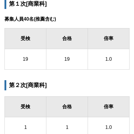
第１次[商業科]
募集人員40名(推薦含む)
受検
合格
倍率
19
19
1.0
第２次[商業科]
受検
合格
倍率
1
1
1.0