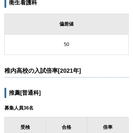
衛生看護科
偏差値
50
稚内高校の入試倍率[2021年]
推薦[普通科]
募集人員36名
受検
合格
倍率