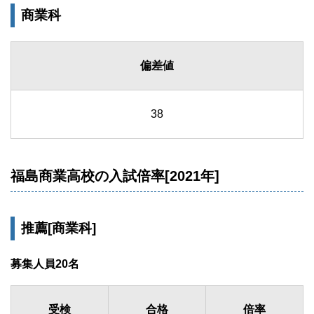
商業科
偏差値
38
福島商業高校の入試倍率[2021年]
推薦[商業科]
募集人員20名
受検
合格
倍率