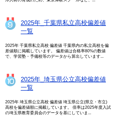
2025年_千葉県私立高校偏差値
一覧
2025年 千葉県私立高校 偏差値 千葉県内の私立高校を偏
差値順に掲載しています。 偏差値は合格率80%の数値
で、学習塾・予備校等のデータから算出しています...
2025年_埼玉県公立高校偏差値
一覧
2025年 埼玉県公立高校 偏差値 埼玉県公立(県立・市立)
高校を偏差値順に掲載しています。 倍率は2025年度入試
の埼玉県教育委員会のデータを基にしていま...