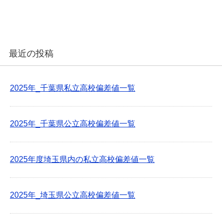
最近の投稿
2025年_千葉県私立高校偏差値一覧
2025年_千葉県公立高校偏差値一覧
2025年度埼玉県内の私立高校偏差値一覧
2025年_埼玉県公立高校偏差値一覧