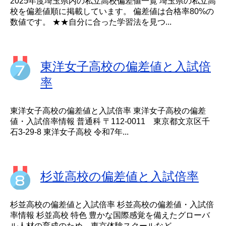
2025年度埼玉県内の私立高校偏差値一覧 埼玉県の私立高
校を偏差値順に掲載しています。 偏差値は合格率80%の
数値です。 ★★自分に合った学習法を見つ...
東洋女子高校の偏差値と入試倍
率
東洋女子高校の偏差値と入試倍率 東洋女子高校の偏差
値・入試倍率情報 普通科 〒112-0011 東京都文京区千
石3-29-8 東洋女子高校 令和7年...
杉並高校の偏差値と入試倍率
杉並高校の偏差値と入試倍率 杉並高校の偏差値・入試倍
率情報 杉並高校 特色 豊かな国際感覚を備えたグローバ
ル人材の育成のため、東京体験スクールなど、...