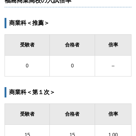
福島商業高校の入試倍率
商業科＜推薦＞
受験者
合格者
倍率
0
0
–
商業科＜第１次＞
受験者
合格者
倍率
15
15
1.00