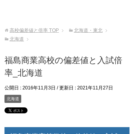
高校偏差値と倍率
TOP
北海道・東北
北海道
福島商業高校の偏差値と入試倍
率_北海道
公開日 :
2016年11月3日
/ 更新日 :
2021年11月27日
北海道