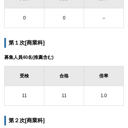
0
0
–
第１次[商業科]
募集人員40名(推薦含む)
受検
合格
倍率
11
11
1.0
第２次[商業科]