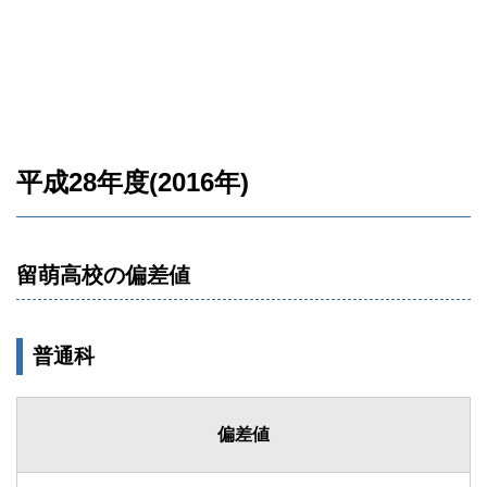
平成28年度(2016年)
留萌高校の偏差値
普通科
偏差値