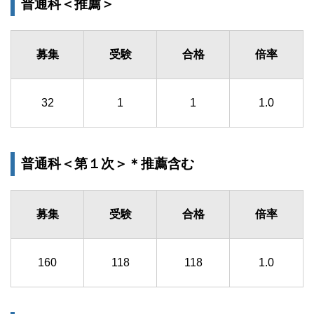
普通科＜推薦＞
募集
受験
合格
倍率
32
1
1
1.0
普通科＜第１次＞＊推薦含む
募集
受験
合格
倍率
160
118
118
1.0