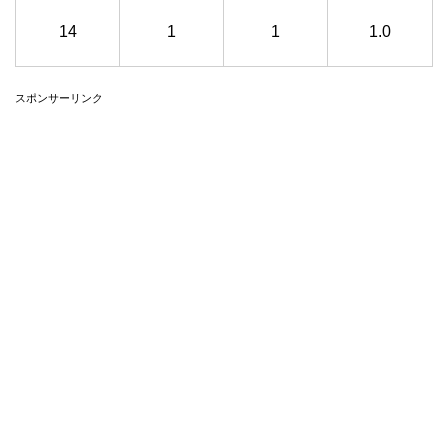
14
1
1
1.0
スポンサーリンク