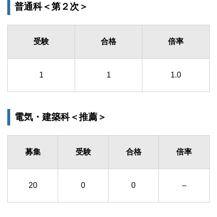
普通科＜第２次＞
受験
合格
倍率
1
1
1.0
電気・建築科＜推薦＞
募集
受験
合格
倍率
20
0
0
–