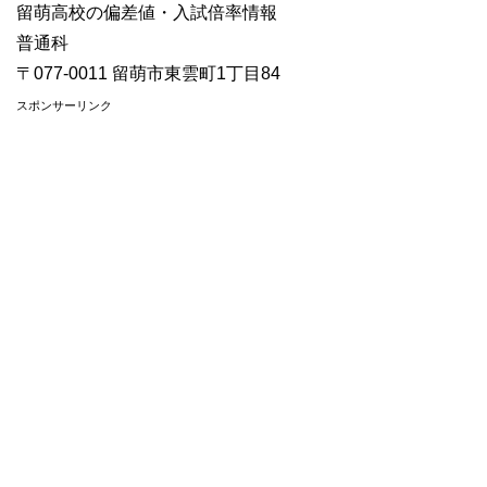
留萌高校の偏差値・入試倍率情報
普通科
〒077-0011 留萌市東雲町1丁目84
スポンサーリンク