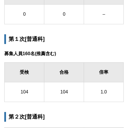
0
0
–
第１次[普通科]
募集人員160名(推薦含む)
受検
合格
倍率
104
104
1.0
第２次[普通科]