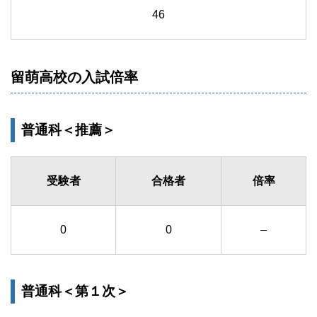
46
留萌高校の入試倍率
普通科＜推薦＞
受験者
合格者
倍率
0
0
–
普通科＜第１次＞