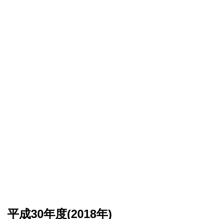
平成30年度(2018年)