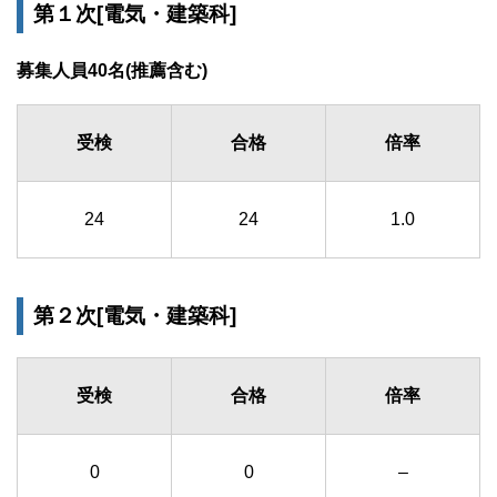
第１次[電気・建築科]
募集人員40名(推薦含む)
受検
合格
倍率
24
24
1.0
第２次[電気・建築科]
受検
合格
倍率
0
0
–