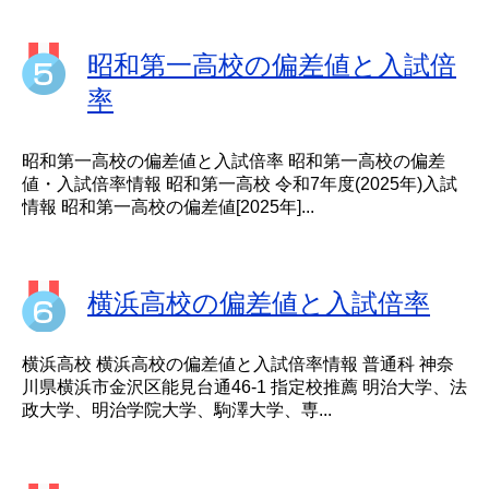
昭和第一高校の偏差値と入試倍
率
昭和第一高校の偏差値と入試倍率 昭和第一高校の偏差
値・入試倍率情報 昭和第一高校 令和7年度(2025年)入試
情報 昭和第一高校の偏差値[2025年]...
横浜高校の偏差値と入試倍率
横浜高校 横浜高校の偏差値と入試倍率情報 普通科 神奈
川県横浜市金沢区能見台通46-1 指定校推薦 明治大学、法
政大学、明治学院大学、駒澤大学、専...