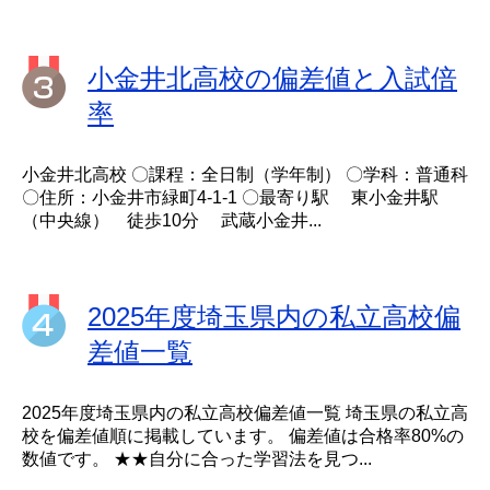
小金井北高校の偏差値と入試倍
率
小金井北高校 〇課程：全日制（学年制） 〇学科：普通科
〇住所：小金井市緑町4-1-1 〇最寄り駅 東小金井駅
（中央線） 徒歩10分 武蔵小金井...
2025年度埼玉県内の私立高校偏
差値一覧
2025年度埼玉県内の私立高校偏差値一覧 埼玉県の私立高
校を偏差値順に掲載しています。 偏差値は合格率80%の
数値です。 ★★自分に合った学習法を見つ...