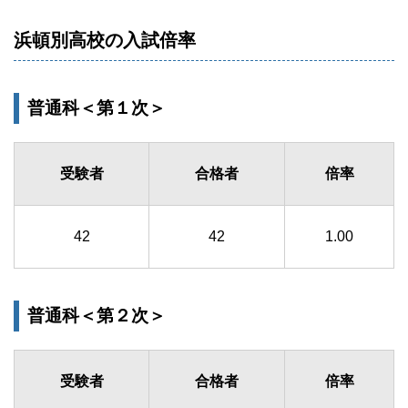
浜頓別高校の入試倍率
普通科＜第１次＞
受験者
合格者
倍率
42
42
1.00
普通科＜第２次＞
受験者
合格者
倍率