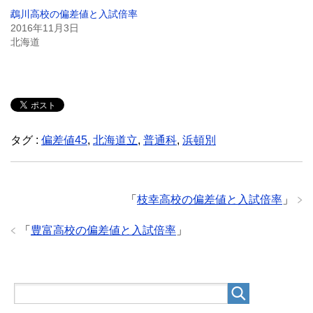
鵡川高校の偏差値と入試倍率
2016年11月3日
北海道
タグ :
偏差値45
,
北海道立
,
普通科
,
浜頓別
「
枝幸高校の偏差値と入試倍率
」
「
豊富高校の偏差値と入試倍率
」