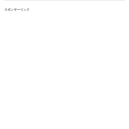
スポンサーリンク