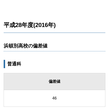
平成28年度(2016年)
浜頓別高校の偏差値
普通科
偏差値
46