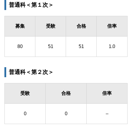
普通科＜第１次＞
募集
受験
合格
倍率
80
51
51
1.0
普通科＜第２次＞
受験
合格
倍率
0
0
–