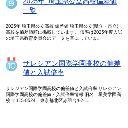
2025年_埼玉県公立高校偏差値
一覧
2025年 埼玉県公立高校 偏差値 埼玉県公立(県立・市立)
高校を偏差値順に掲載しています。 倍率は2025年度入試
の埼玉県教育委員会のデータを基にしていま...
サレジアン国際学園高校の偏差
値と入試倍率
サレジアン国際学園高校の偏差値と入試倍率 サレジアン
国際学園高校の偏差値・入試倍率情報 旧名：星美学園高
校 〒115-8524 東京都北区赤羽台4-2-1...