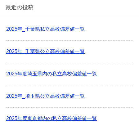
最近の投稿
2025年_千葉県私立高校偏差値一覧
2025年_千葉県公立高校偏差値一覧
2025年度埼玉県内の私立高校偏差値一覧
2025年_埼玉県公立高校偏差値一覧
2025年度東京都内の私立高校偏差値一覧