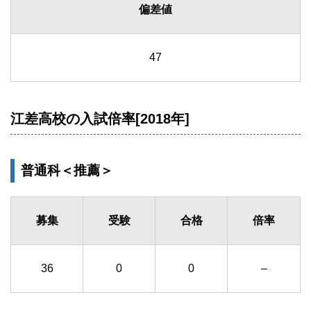
偏差値
47
江差高校の入試倍率[2018年]
普通科＜推薦＞
募集
受験
合格
倍率
36
0
0
–