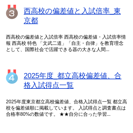
西高校の偏差値と入試倍率_東
京都
西高校の偏差値と入試倍率 西高校の偏差値・入試倍率情
報 西高校 特色 「文武二道」「自主・自律」を教育理念
として、国際社会で活躍できる器の大きな人間...
2025年度_都立高校偏差値、合
格入試得点一覧
2025年度東京都立高校偏差値、合格入試得点一覧 都立高
校を偏差値順に掲載しています。 入試得点と調査書点は
合格率80%の数値です。 ★★自分に合った学習...