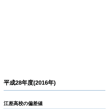
平成28年度(2016年)
江差高校の偏差値