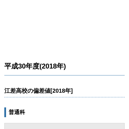
平成30年度(2018年)
江差高校の偏差値[2018年]
普通科