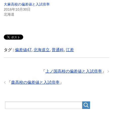
大麻高校の偏差値と入試倍率
2016年10月30日
北海道
タグ :
偏差値47
,
北海道立
,
普通科
,
江差
「
上ノ国高校の偏差値と入試倍率
」
「
森高校の偏差値と入試倍率
」