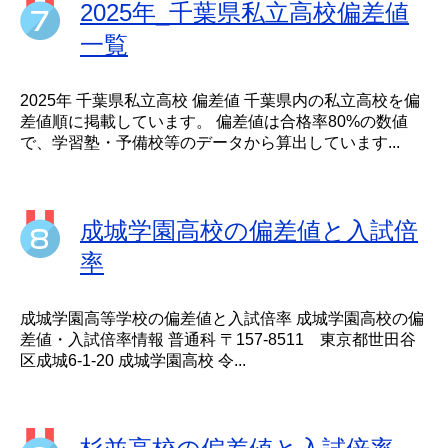
2025年_千葉県私立高校偏差値
一覧
2025年 千葉県私立高校 偏差値 千葉県内の私立高校を偏
差値順に掲載しています。 偏差値は合格率80%の数値
で、学習塾・予備校等のデータから算出しています...
成城学園高校の偏差値と入試倍
率
成城学園高等学校の偏差値と入試倍率 成城学園高校の偏
差値・入試倍率情報 普通科 〒157-8511 東京都世田谷
区成城6-1-20 成城学園高校 令...