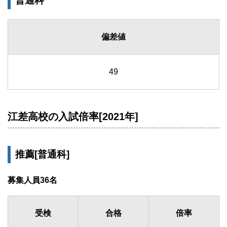
普通科
偏差値
49
江差高校の入試倍率[2021年]
推薦[普通科]
募集人員36名
受検
合格
倍率