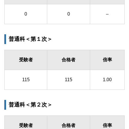
0
0
–
普通科＜第１次＞
受験者
合格者
倍率
115
115
1.00
普通科＜第２次＞
受験者
合格者
倍率