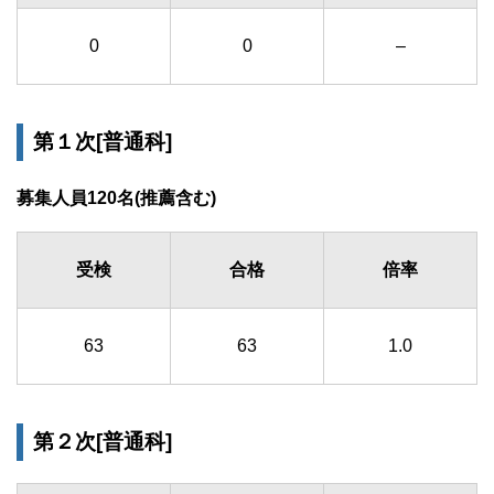
0
0
–
第１次[普通科]
募集人員120名(推薦含む)
受検
合格
倍率
63
63
1.0
第２次[普通科]