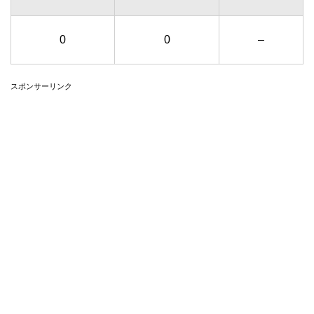
0
0
–
スポンサーリンク