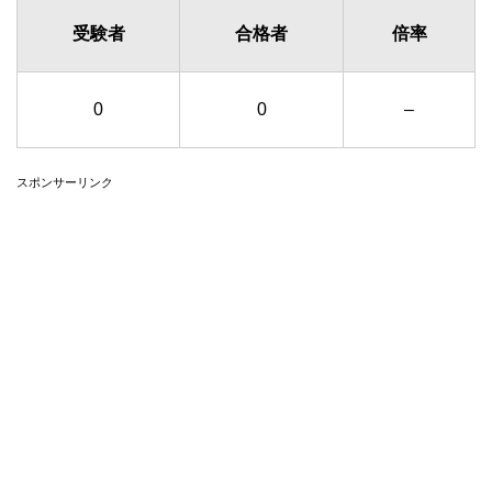
受験者
合格者
倍率
0
0
–
スポンサーリンク