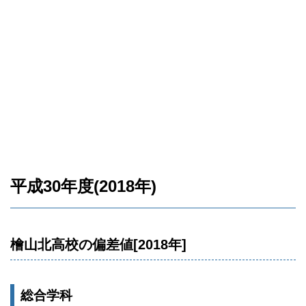
平成30年度(2018年)
檜山北高校の偏差値[2018年]
総合学科