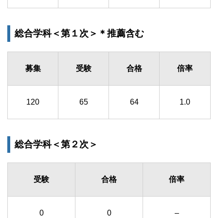
総合学科＜第１次＞＊推薦含む
募集
受験
合格
倍率
120
65
64
1.0
総合学科＜第２次＞
受験
合格
倍率
0
0
–