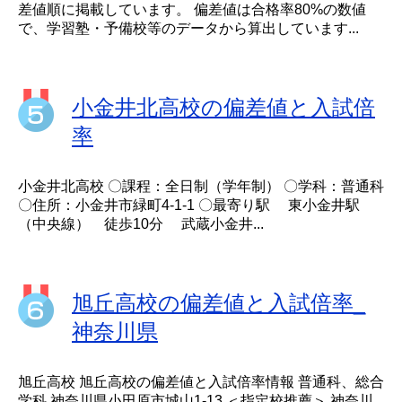
差値順に掲載しています。 偏差値は合格率80%の数値
で、学習塾・予備校等のデータから算出しています...
小金井北高校の偏差値と入試倍
率
小金井北高校 〇課程：全日制（学年制） 〇学科：普通科
〇住所：小金井市緑町4-1-1 〇最寄り駅 東小金井駅
（中央線） 徒歩10分 武蔵小金井...
旭丘高校の偏差値と入試倍率_
神奈川県
旭丘高校 旭丘高校の偏差値と入試倍率情報 普通科、総合
学科 神奈川県小田原市城山1-13 ＜指定校推薦＞ 神奈川