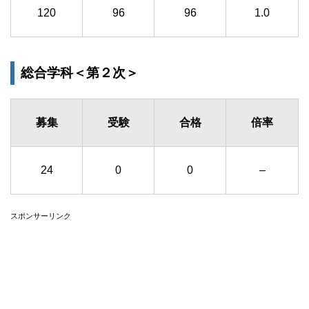
120
96
96
1.0
総合学科＜第２次＞
募集
受験
合格
倍率
24
0
0
–
スポンサーリンク