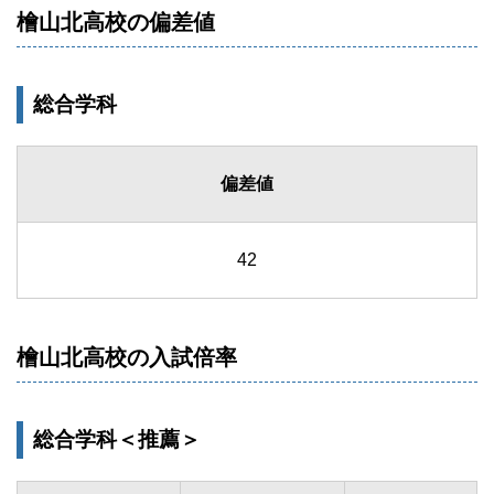
檜山北高校の偏差値
総合学科
偏差値
42
檜山北高校の入試倍率
総合学科＜推薦＞