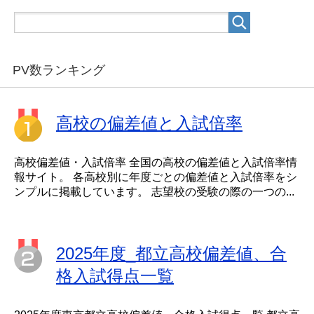
PV数ランキング
高校の偏差値と入試倍率
高校偏差値・入試倍率 全国の高校の偏差値と入試倍率情
報サイト。 各高校別に年度ごとの偏差値と入試倍率をシ
ンプルに掲載しています。 志望校の受験の際の一つの...
2025年度_都立高校偏差値、合
格入試得点一覧