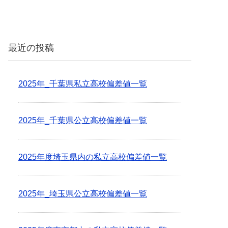
最近の投稿
2025年_千葉県私立高校偏差値一覧
2025年_千葉県公立高校偏差値一覧
2025年度埼玉県内の私立高校偏差値一覧
2025年_埼玉県公立高校偏差値一覧