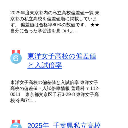
2025年度東京都内の私立高校偏差値一覧 東
京都の私立高校を偏差値順に掲載していま
す。 偏差値は合格率80%の数値です。 ★★
自分に合った学習法を見つけよ...
東洋女子高校の偏差値
と入試倍率
東洋女子高校の偏差値と入試倍率 東洋女子
高校の偏差値・入試倍率情報 普通科 〒112-
0011 東京都文京区千石3-29-8 東洋女子高
校 令和7年...
2025年_千葉県私立高校