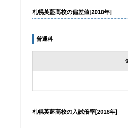
札幌英藍高校の偏差値[2018年]
普通科
札幌英藍高校の入試倍率[2018年]