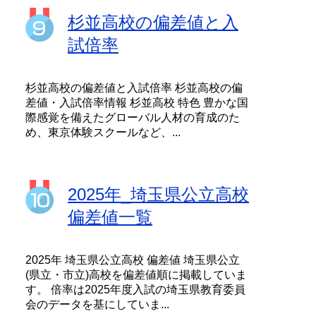
杉並高校の偏差値と入
試倍率
杉並高校の偏差値と入試倍率 杉並高校の偏
差値・入試倍率情報 杉並高校 特色 豊かな国
際感覚を備えたグローバル人材の育成のた
め、東京体験スクールなど、...
2025年_埼玉県公立高校
偏差値一覧
2025年 埼玉県公立高校 偏差値 埼玉県公立
(県立・市立)高校を偏差値順に掲載していま
す。 倍率は2025年度入試の埼玉県教育委員
会のデータを基にしていま...