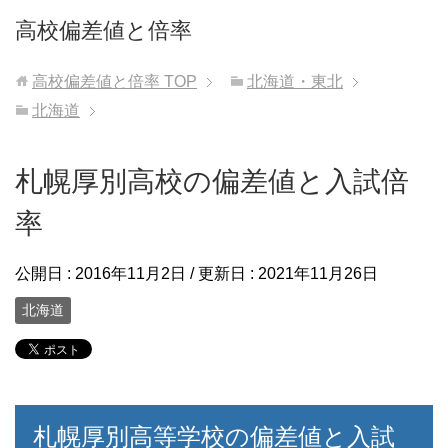
高校偏差値と倍率
高校偏差値と倍率
TOP
北海道・東北
北海道
札幌厚別高校の偏差値と入試倍
率
公開日 :
2016年11月2日
/ 更新日 :
2021年11月26日
北海道
札幌厚別高等学校の偏差値と入試