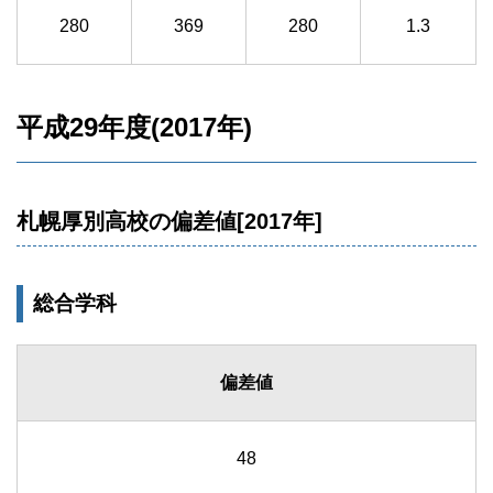
280
369
280
1.3
平成29年度(2017年)
札幌厚別高校の偏差値[2017年]
総合学科
偏差値
48