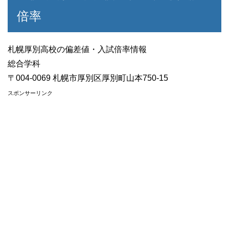
倍率
札幌厚別高校の偏差値・入試倍率情報
総合学科
〒004-0069 札幌市厚別区厚別町山本750-15
スポンサーリンク