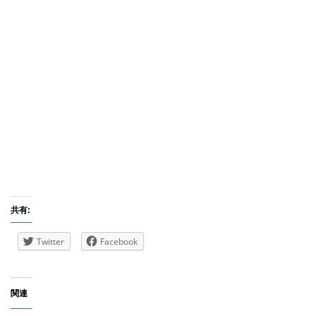
共有:
Twitter
Facebook
関連