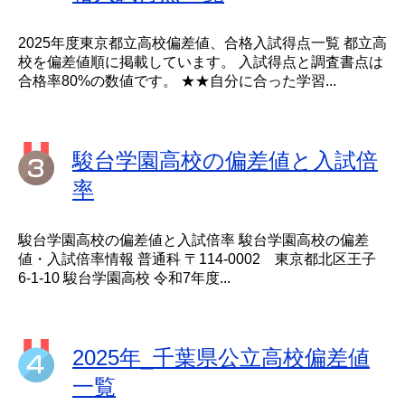
2025年度東京都立高校偏差値、合格入試得点一覧 都立高
校を偏差値順に掲載しています。 入試得点と調査書点は
合格率80%の数値です。 ★★自分に合った学習...
駿台学園高校の偏差値と入試倍
率
駿台学園高校の偏差値と入試倍率 駿台学園高校の偏差
値・入試倍率情報 普通科 〒114-0002 東京都北区王子
6-1-10 駿台学園高校 令和7年度...
2025年_千葉県公立高校偏差値
一覧