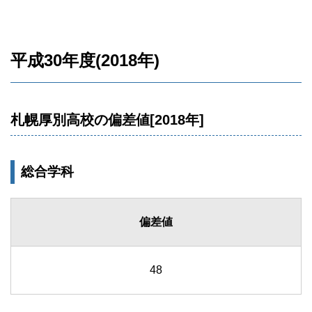
平成30年度(2018年)
札幌厚別高校の偏差値[2018年]
総合学科
偏差値
48